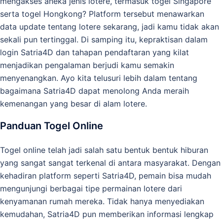
mengakses aneka jenis lotere, termasuk togel Singapore
serta togel Hongkong? Platform tersebut menawarkan
data update tentang lotere sekarang, jadi kamu tidak akan
sekali pun tertinggal. Di samping itu, kepraktisan dalam
login Satria4D dan tahapan pendaftaran yang kilat
menjadikan pengalaman berjudi kamu semakin
menyenangkan. Ayo kita telusuri lebih dalam tentang
bagaimana Satria4D dapat menolong Anda meraih
kemenangan yang besar di alam lotere.
Panduan Togel Online
Togel online telah jadi salah satu bentuk bentuk hiburan
yang sangat sangat terkenal di antara masyarakat. Dengan
kehadiran platform seperti Satria4D, pemain bisa mudah
mengunjungi berbagai tipe permainan lotere dari
kenyamanan rumah mereka. Tidak hanya menyediakan
kemudahan, Satria4D pun memberikan informasi lengkap