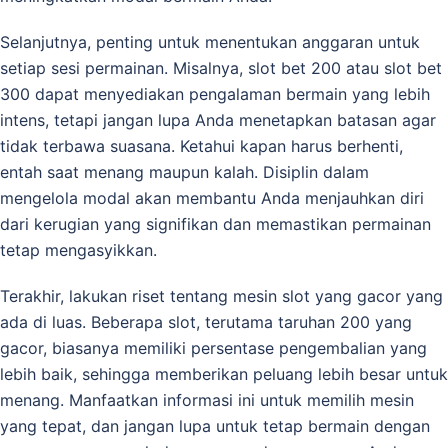
Selanjutnya, penting untuk menentukan anggaran untuk
setiap sesi permainan. Misalnya, slot bet 200 atau slot bet
300 dapat menyediakan pengalaman bermain yang lebih
intens, tetapi jangan lupa Anda menetapkan batasan agar
tidak terbawa suasana. Ketahui kapan harus berhenti,
entah saat menang maupun kalah. Disiplin dalam
mengelola modal akan membantu Anda menjauhkan diri
dari kerugian yang signifikan dan memastikan permainan
tetap mengasyikkan.
Terakhir, lakukan riset tentang mesin slot yang gacor yang
ada di luas. Beberapa slot, terutama taruhan 200 yang
gacor, biasanya memiliki persentase pengembalian yang
lebih baik, sehingga memberikan peluang lebih besar untuk
menang. Manfaatkan informasi ini untuk memilih mesin
yang tepat, dan jangan lupa untuk tetap bermain dengan