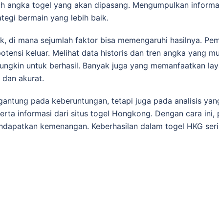
lih angka togel yang akan dipasang. Mengumpulkan informa
tegi bermain yang lebih baik.
ik, di mana sejumlah faktor bisa memengaruhi hasilnya. Pem
tensi keluar. Melihat data historis dan tren angka yang 
gkin untuk berhasil. Banyak juga yang memanfaatkan layan
 dan akurat.
gantung pada keberuntungan, tetapi juga pada analisis y
erta informasi dari situs togel Hongkong. Dengan cara ini,
dapatkan kemenangan. Keberhasilan dalam togel HKG sering