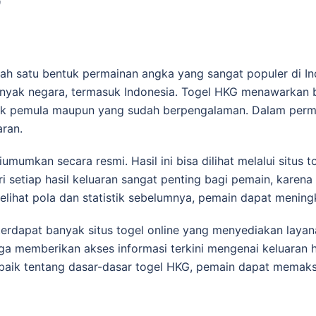
G
h satu bentuk permainan angka yang sangat populer di Ind
banyak negara, termasuk Indonesia. Togel HKG menawarkan b
ik pemula maupun yang sudah berpengalaman. Dalam perma
ran.
umumkan secara resmi. Hasil ini bisa dilihat melalui situs
i setiap hasil keluaran sangat penting bagi pemain, karena
lihat pola dan statistik sebelumnya, pemain dapat menin
terdapat banyak situs togel online yang menyediakan layana
 memberikan akses informasi terkini mengenai keluaran hk
baik tentang dasar-dasar togel HKG, pemain dapat mema