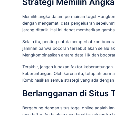
Strategi Memilih Angka
Memilih angka dalam permainan togel Hongkon
dengan mengamati data pengeluaran sebelumny
jarang ditarik. Hal ini dapat memberikan gam
Selain itu, penting untuk memperhatikan bocora
jaminan bahwa bocoran tersebut akan selalu a
Mengkombinasikan antara data HK dan bocoran
Terakhir, jangan lupakan faktor keberuntungan
keberuntungan. Oleh karena itu, tetaplah berm
Kombinasikan semua strategi yang ada dengan si
Berlangganan di Situs 
Bergabung dengan situs togel online adalah la
mendaftar, Anda akan mendapatkan akses ke be