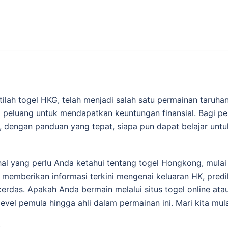
ilah togel HKG, telah menjadi salah satu permainan taruhan
ga peluang untuk mendapatkan keuntungan finansial. Bagi 
 dengan panduan yang tepat, siapa pun dapat belajar un
al yang perlu Anda ketahui tentang togel Hongkong, mulai 
memberikan informasi terkini mengenai keluaran HK, pre
rdas. Apakah Anda bermain melalui situs togel online atau
vel pemula hingga ahli dalam permainan ini. Mari kita mul