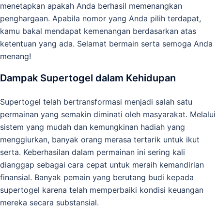
menetapkan apakah Anda berhasil memenangkan
penghargaan. Apabila nomor yang Anda pilih terdapat,
kamu bakal mendapat kemenangan berdasarkan atas
ketentuan yang ada. Selamat bermain serta semoga Anda
menang!
Dampak Supertogel dalam Kehidupan
Supertogel telah bertransformasi menjadi salah satu
permainan yang semakin diminati oleh masyarakat. Melalui
sistem yang mudah dan kemungkinan hadiah yang
menggiurkan, banyak orang merasa tertarik untuk ikut
serta. Keberhasilan dalam permainan ini sering kali
dianggap sebagai cara cepat untuk meraih kemandirian
finansial. Banyak pemain yang berutang budi kepada
supertogel karena telah memperbaiki kondisi keuangan
mereka secara substansial.