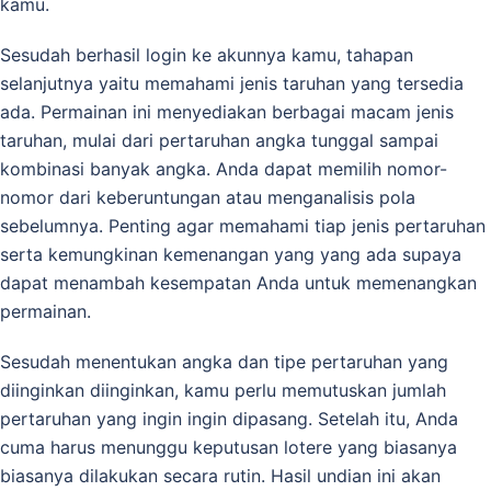
kamu.
Sesudah berhasil login ke akunnya kamu, tahapan
selanjutnya yaitu memahami jenis taruhan yang tersedia
ada. Permainan ini menyediakan berbagai macam jenis
taruhan, mulai dari pertaruhan angka tunggal sampai
kombinasi banyak angka. Anda dapat memilih nomor-
nomor dari keberuntungan atau menganalisis pola
sebelumnya. Penting agar memahami tiap jenis pertaruhan
serta kemungkinan kemenangan yang yang ada supaya
dapat menambah kesempatan Anda untuk memenangkan
permainan.
Sesudah menentukan angka dan tipe pertaruhan yang
diinginkan diinginkan, kamu perlu memutuskan jumlah
pertaruhan yang ingin ingin dipasang. Setelah itu, Anda
cuma harus menunggu keputusan lotere yang biasanya
biasanya dilakukan secara rutin. Hasil undian ini akan