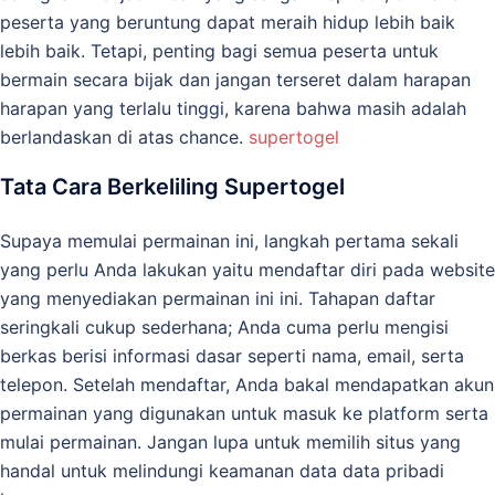
peserta yang beruntung dapat meraih hidup lebih baik
lebih baik. Tetapi, penting bagi semua peserta untuk
bermain secara bijak dan jangan terseret dalam harapan
harapan yang terlalu tinggi, karena bahwa masih adalah
berlandaskan di atas chance.
supertogel
Tata Cara Berkeliling Supertogel
Supaya memulai permainan ini, langkah pertama sekali
yang perlu Anda lakukan yaitu mendaftar diri pada website
yang menyediakan permainan ini ini. Tahapan daftar
seringkali cukup sederhana; Anda cuma perlu mengisi
berkas berisi informasi dasar seperti nama, email, serta
telepon. Setelah mendaftar, Anda bakal mendapatkan akun
permainan yang digunakan untuk masuk ke platform serta
mulai permainan. Jangan lupa untuk memilih situs yang
handal untuk melindungi keamanan data data pribadi