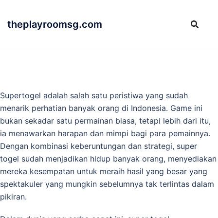
Skip
to
theplayroomsg.com
content
Supertogel adalah salah satu peristiwa yang sudah
menarik perhatian banyak orang di Indonesia. Game ini
bukan sekadar satu permainan biasa, tetapi lebih dari itu,
ia menawarkan harapan dan mimpi bagi para pemainnya.
Dengan kombinasi keberuntungan dan strategi, super
togel sudah menjadikan hidup banyak orang, menyediakan
mereka kesempatan untuk meraih hasil yang besar yang
spektakuler yang mungkin sebelumnya tak terlintas dalam
pikiran.