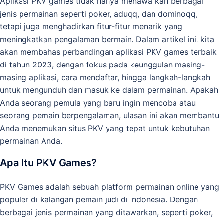
Aplikasi PKV games tidak hanya menawarkan berbagai
jenis permainan seperti poker, aduqq, dan dominoqq,
tetapi juga menghadirkan fitur-fitur menarik yang
meningkatkan pengalaman bermain. Dalam artikel ini, kita
akan membahas perbandingan aplikasi PKV games terbaik
di tahun 2023, dengan fokus pada keunggulan masing-
masing aplikasi, cara mendaftar, hingga langkah-langkah
untuk mengunduh dan masuk ke dalam permainan. Apakah
Anda seorang pemula yang baru ingin mencoba atau
seorang pemain berpengalaman, ulasan ini akan membantu
Anda menemukan situs PKV yang tepat untuk kebutuhan
permainan Anda.
Apa Itu PKV Games?
PKV Games adalah sebuah platform permainan online yang
populer di kalangan pemain judi di Indonesia. Dengan
berbagai jenis permainan yang ditawarkan, seperti poker,