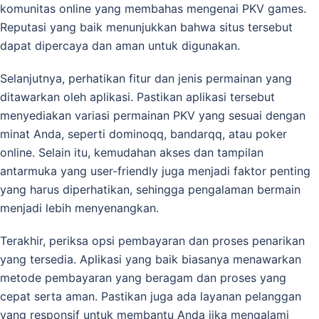
komunitas online yang membahas mengenai PKV games.
Reputasi yang baik menunjukkan bahwa situs tersebut
dapat dipercaya dan aman untuk digunakan.
Selanjutnya, perhatikan fitur dan jenis permainan yang
ditawarkan oleh aplikasi. Pastikan aplikasi tersebut
menyediakan variasi permainan PKV yang sesuai dengan
minat Anda, seperti dominoqq, bandarqq, atau poker
online. Selain itu, kemudahan akses dan tampilan
antarmuka yang user-friendly juga menjadi faktor penting
yang harus diperhatikan, sehingga pengalaman bermain
menjadi lebih menyenangkan.
Terakhir, periksa opsi pembayaran dan proses penarikan
yang tersedia. Aplikasi yang baik biasanya menawarkan
metode pembayaran yang beragam dan proses yang
cepat serta aman. Pastikan juga ada layanan pelanggan
yang responsif untuk membantu Anda jika mengalami