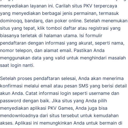
menyediakan layanan ini. Carilah situs PKV terpercaya
yang menyediakan berbagai jenis permainan, termasuk
dominoqq, bandarq, dan poker online. Setelah menemukan
situs yang tepat, klik tombol daftar atau registrasi yang
biasanya terletak di halaman utama. Isi formulir
pendaftaran dengan informasi yang akurat, seperti nama,
nomor telepon, dan alamat email. Pastikan Anda
menggunakan data yang valid untuk menghindari masalah
saat login nanti.
Setelah proses pendaftaran selesai, Anda akan menerima
konfirmasi melalui email atau pesan SMS yang berisi detail
akun Anda. Catat informasi login seperti username dan
password dengan baik. Jika situs yang Anda pilih
menyediakan aplikasi PKV Games, Anda juga bisa
mendownloadnya dari situs tersebut untuk kemudahan
akses. Aplikasi ini memungkinkan Anda untuk bermain di