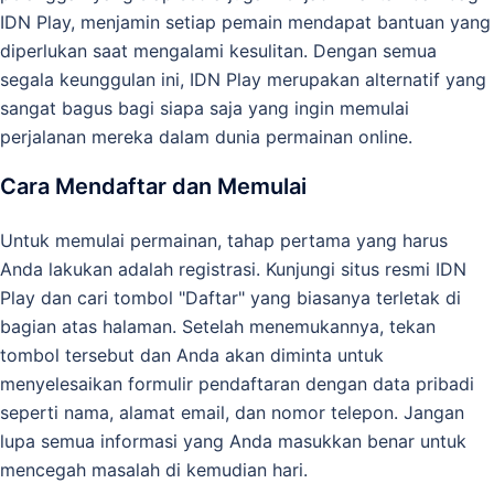
IDN Play, menjamin setiap pemain mendapat bantuan yang
diperlukan saat mengalami kesulitan. Dengan semua
segala keunggulan ini, IDN Play merupakan alternatif yang
sangat bagus bagi siapa saja yang ingin memulai
perjalanan mereka dalam dunia permainan online.
Cara Mendaftar dan Memulai
Untuk memulai permainan, tahap pertama yang harus
Anda lakukan adalah registrasi. Kunjungi situs resmi IDN
Play dan cari tombol "Daftar" yang biasanya terletak di
bagian atas halaman. Setelah menemukannya, tekan
tombol tersebut dan Anda akan diminta untuk
menyelesaikan formulir pendaftaran dengan data pribadi
seperti nama, alamat email, dan nomor telepon. Jangan
lupa semua informasi yang Anda masukkan benar untuk
mencegah masalah di kemudian hari.