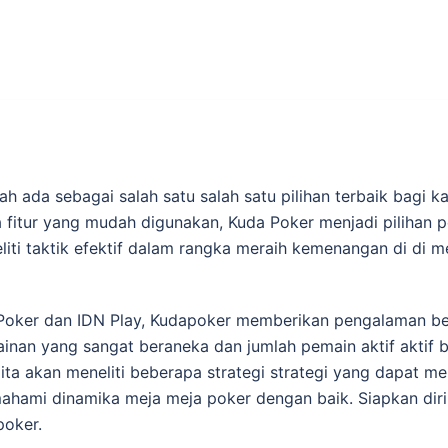
ah ada sebagai salah satu salah satu pilihan terbaik bagi k
 fitur yang mudah digunakan, Kuda Poker menjadi pilihan p
neliti taktik efektif dalam rangka meraih kemenangan di di
oker dan IDN Play, Kudapoker memberikan pengalaman ber
ainan yang sangat beraneka dan jumlah pemain aktif aktif 
ta akan meneliti beberapa strategi strategi yang dapat 
hami dinamika meja meja poker dengan baik. Siapkan dir
poker.