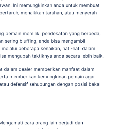
 lawan. Ini memungkinkan anda untuk membuat
bertaruh, menaikkan taruhan, atau menyerah
ng pemain memiliki pendekatan yang berbeda,
n sering bluffing, anda bisa mengambil
 melalui beberapa kenaikan, hati-hati dalam
bisa mengubah taktiknya anda secara lebih baik.
ekat dalam dealer memberikan manfaat dalam
 serta memberikan kemungkinan pemain agar
atau defensif sehubungan dengan posisi bakal
Mengamati cara orang lain berjudi dan