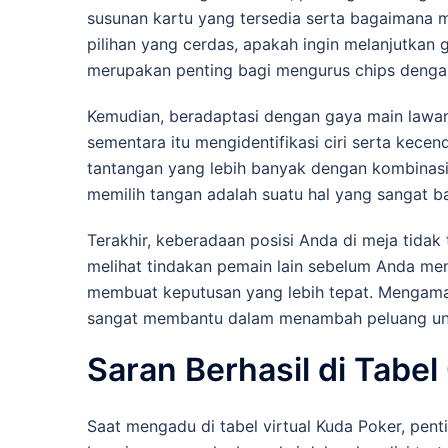
susunan kartu yang tersedia serta bagaimana 
pilihan yang cerdas, apakah ingin melanjutkan
merupakan penting bagi mengurus chips dengan
Kemudian, beradaptasi dengan gaya main lawan
sementara itu mengidentifikasi ciri serta kece
tantangan yang lebih banyak dengan kombinasi 
memilih tangan adalah suatu hal yang sangat ba
Terakhir, keberadaan posisi Anda di meja tida
melihat tindakan pemain lain sebelum Anda me
membuat keputusan yang lebih tepat. Mengamat
sangat membantu dalam menambah peluang unt
Saran Berhasil di Tabel
Saat mengadu di tabel virtual Kuda Poker, pen