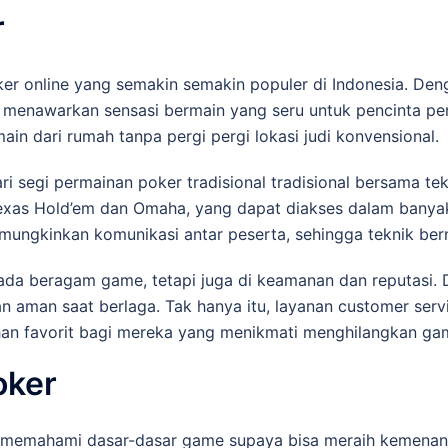
r
 online yang semakin semakin populer di Indonesia. De
enawarkan sensasi bermain yang seru untuk pencinta penci
 dari rumah tanpa pergi pergi lokasi judi konvensional.
 segi permainan poker tradisional tradisional bersama tek
exas Hold’em dan Omaha, yang dapat diakses dalam banyak 
ngkinkan komunikasi antar peserta, sehingga teknik berma
ada beragam game, tetapi juga di keamanan dan reputasi. D
aman saat berlaga. Tak hanya itu, layanan customer serv
ihan favorit bagi mereka yang menikmati menghilangkan ga
oker
gar memahami dasar-dasar game supaya bisa meraih kemen