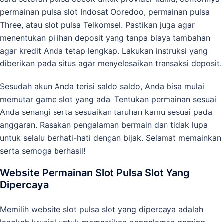
permainan pulsa slot Indosat Ooredoo, permainan pulsa
Three, atau slot pulsa Telkomsel. Pastikan juga agar
menentukan pilihan deposit yang tanpa biaya tambahan
agar kredit Anda tetap lengkap. Lakukan instruksi yang
diberikan pada situs agar menyelesaikan transaksi deposit.
Sesudah akun Anda terisi saldo saldo, Anda bisa mulai
memutar game slot yang ada. Tentukan permainan sesuai
Anda senangi serta sesuaikan taruhan kamu sesuai pada
anggaran. Rasakan pengalaman bermain dan tidak lupa
untuk selalu berhati-hati dengan bijak. Selamat memainkan
serta semoga berhasil!
Website Permainan Slot Pulsa Slot Yang
Dipercaya
Memilih website slot pulsa slot yang dipercaya adalah