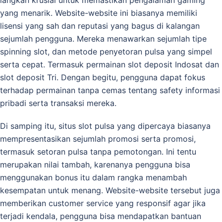
langkah krusial untuk memastikan pengalaman gaming
yang menarik. Website-website ini biasanya memiliki
lisensi yang sah dan reputasi yang bagus di kalangan
sejumlah pengguna. Mereka menawarkan sejumlah tipe
spinning slot, dan metode penyetoran pulsa yang simpel
serta cepat. Termasuk permainan slot deposit Indosat dan
slot deposit Tri. Dengan begitu, pengguna dapat fokus
terhadap permainan tanpa cemas tentang safety informasi
pribadi serta transaksi mereka.
Di samping itu, situs slot pulsa yang dipercaya biasanya
mempresentasikan sejumlah promosi serta promosi,
termasuk setoran pulsa tanpa pemotongan. Ini tentu
merupakan nilai tambah, karenanya pengguna bisa
menggunakan bonus itu dalam rangka menambah
kesempatan untuk menang. Website-website tersebut juga
memberikan customer service yang responsif agar jika
terjadi kendala, pengguna bisa mendapatkan bantuan