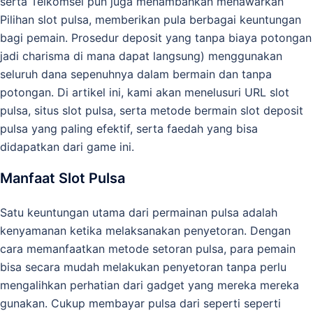
serta Telkomsel pun juga menambahkan menawarkan
Pilihan slot pulsa, memberikan pula berbagai keuntungan
bagi pemain. Prosedur deposit yang tanpa biaya potongan
jadi charisma di mana dapat langsung) menggunakan
seluruh dana sepenuhnya dalam bermain dan tanpa
potongan. Di artikel ini, kami akan menelusuri URL slot
pulsa, situs slot pulsa, serta metode bermain slot deposit
pulsa yang paling efektif, serta faedah yang bisa
didapatkan dari game ini.
Manfaat Slot Pulsa
Satu keuntungan utama dari permainan pulsa adalah
kenyamanan ketika melaksanakan penyetoran. Dengan
cara memanfaatkan metode setoran pulsa, para pemain
bisa secara mudah melakukan penyetoran tanpa perlu
mengalihkan perhatian dari gadget yang mereka mereka
gunakan. Cukup membayar pulsa dari seperti seperti