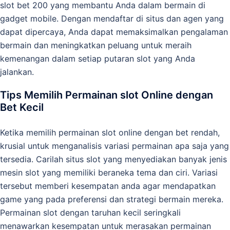
slot bet 200 yang membantu Anda dalam bermain di
gadget mobile. Dengan mendaftar di situs dan agen yang
dapat dipercaya, Anda dapat memaksimalkan pengalaman
bermain dan meningkatkan peluang untuk meraih
kemenangan dalam setiap putaran slot yang Anda
jalankan.
Tips Memilih Permainan slot Online dengan
Bet Kecil
Ketika memilih permainan slot online dengan bet rendah,
krusial untuk menganalisis variasi permainan apa saja yang
tersedia. Carilah situs slot yang menyediakan banyak jenis
mesin slot yang memiliki beraneka tema dan ciri. Variasi
tersebut memberi kesempatan anda agar mendapatkan
game yang pada preferensi dan strategi bermain mereka.
Permainan slot dengan taruhan kecil seringkali
menawarkan kesempatan untuk merasakan permainan