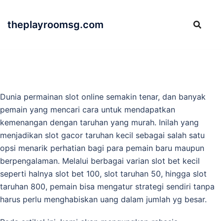
Skip
to
theplayroomsg.com
content
Dunia permainan slot online semakin tenar, dan banyak
pemain yang mencari cara untuk mendapatkan
kemenangan dengan taruhan yang murah. Inilah yang
menjadikan slot gacor taruhan kecil sebagai salah satu
opsi menarik perhatian bagi para pemain baru maupun
berpengalaman. Melalui berbagai varian slot bet kecil
seperti halnya slot bet 100, slot taruhan 50, hingga slot
taruhan 800, pemain bisa mengatur strategi sendiri tanpa
harus perlu menghabiskan uang dalam jumlah yg besar.