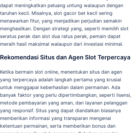
dapat meningkatkan peluang untung walaupun dengan
taruhan kecil. Misalnya, slot gacor bet kecil sering
menawarkan fitur, yang menjadikan perjudian semakin
menghasilkan. Dengan strategi yang, seperti memilih slot
seratus perak dan slot dua ratus perak, pemain dapat
meraih hasil maksimal walaupun dari investasi minimal.
Rekomendasi Situs dan Agen Slot Terpercaya
Ketika bermain slot online, menentukan situs dan agen
yang terpercaya adalah langkah pertama yang krusial
untuk menggapai keberhasilan dalam permainan. Ada
banyak faktor yang perlu dipertimbangkan, seperti lisensi,
metode pembayaran yang aman, dan layanan pelanggan
yang responsif. Situs yang dapat diandalkan biasanya
memberikan informasi yang transparan mengenai
ketentuan permainan, serta memberikan bonus dan