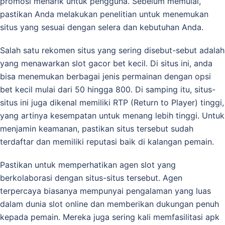
promosi menarik untuk pengguna. Sebelum memulai,
pastikan Anda melakukan penelitian untuk menemukan
situs yang sesuai dengan selera dan kebutuhan Anda.
Salah satu rekomen situs yang sering disebut-sebut adalah
yang menawarkan slot gacor bet kecil. Di situs ini, anda
bisa menemukan berbagai jenis permainan dengan opsi
bet kecil mulai dari 50 hingga 800. Di samping itu, situs-
situs ini juga dikenal memiliki RTP (Return to Player) tinggi,
yang artinya kesempatan untuk menang lebih tinggi. Untuk
menjamin keamanan, pastikan situs tersebut sudah
terdaftar dan memiliki reputasi baik di kalangan pemain.
Pastikan untuk memperhatikan agen slot yang
berkolaborasi dengan situs-situs tersebut. Agen
terpercaya biasanya mempunyai pengalaman yang luas
dalam dunia slot online dan memberikan dukungan penuh
kepada pemain. Mereka juga sering kali memfasilitasi apk