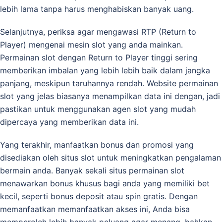
lebih lama tanpa harus menghabiskan banyak uang.
Selanjutnya, periksa agar mengawasi RTP (Return to
Player) mengenai mesin slot yang anda mainkan.
Permainan slot dengan Return to Player tinggi sering
memberikan imbalan yang lebih lebih baik dalam jangka
panjang, meskipun taruhannya rendah. Website permainan
slot yang jelas biasanya menampilkan data ini dengan, jadi
pastikan untuk menggunakan agen slot yang mudah
dipercaya yang memberikan data ini.
Yang terakhir, manfaatkan bonus dan promosi yang
disediakan oleh situs slot untuk meningkatkan pengalaman
bermain anda. Banyak sekali situs permainan slot
menawarkan bonus khusus bagi anda yang memiliki bet
kecil, seperti bonus deposit atau spin gratis. Dengan
memanfaatkan memanfaatkan akses ini, Anda bisa