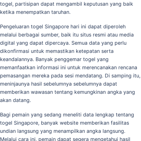
togel, partisipan dapat mengambil keputusan yang baik
ketika menempatkan taruhan.
Pengeluaran togel Singapore hari ini dapat diperoleh
melalui berbagai sumber, baik itu situs resmi atau media
digital yang dapat dipercaya. Semua data yang perlu
dikonfirmasi untuk memastikan ketepatan serta
keandalannya. Banyak penggemar togel yang
memanfaatkan informasi ini untuk merencanakan rencana
pemasangan mereka pada sesi mendatang. Di samping itu,
meninjaunya hasil sebelumnya sebelumnya dapat
memberikan wawasan tentang kemungkinan angka yang
akan datang.
Bagi pemain yang sedang meneliti data lengkap tentang
togel Singapore, banyak website memberikan fasilitas
undian langsung yang menampilkan angka langsung.
Melalui cara ini, pemain dapat segera mengetahui hasil