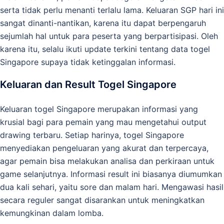
serta tidak perlu menanti terlalu lama. Keluaran SGP hari ini
sangat dinanti-nantikan, karena itu dapat berpengaruh
sejumlah hal untuk para peserta yang berpartisipasi. Oleh
karena itu, selalu ikuti update terkini tentang data togel
Singapore supaya tidak ketinggalan informasi.
Keluaran dan Result Togel Singapore
Keluaran togel Singapore merupakan informasi yang
krusial bagi para pemain yang mau mengetahui output
drawing terbaru. Setiap harinya, togel Singapore
menyediakan pengeluaran yang akurat dan terpercaya,
agar pemain bisa melakukan analisa dan perkiraan untuk
game selanjutnya. Informasi result ini biasanya diumumkan
dua kali sehari, yaitu sore dan malam hari. Mengawasi hasil
secara reguler sangat disarankan untuk meningkatkan
kemungkinan dalam lomba.