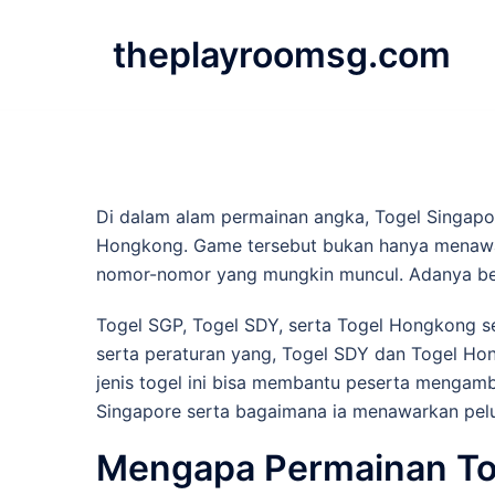
Skip
to
theplayroomsg.com
content
Di dalam alam permainan angka, Togel Singapore
Hongkong. Game tersebut bukan hanya menawa
nomor-nomor yang mungkin muncul. Adanya ber
Togel SGP, Togel SDY, serta Togel Hongkong set
serta peraturan yang, Togel SDY dan Togel Ho
jenis togel ini bisa membantu peserta mengambi
Singapore serta bagaimana ia menawarkan pel
Mengapa Permainan Tog