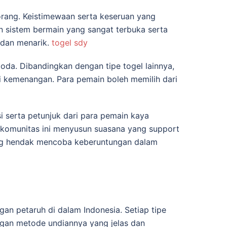
rang. Keistimewaan serta keseruan yang
 sistem bermain yang sangat terbuka serta
 dan menarik.
togel sdy
da. Dibandingkan dengan tipe togel lainnya,
i kemenangan. Para pemain boleh memilih dari
si serta petunjuk dari para pemain kaya
 komunitas ini menyusun suasana yang support
yang hendak mencoba keberuntungan dalam
an petaruh di dalam Indonesia. Setiap tipe
engan metode undiannya yang jelas dan