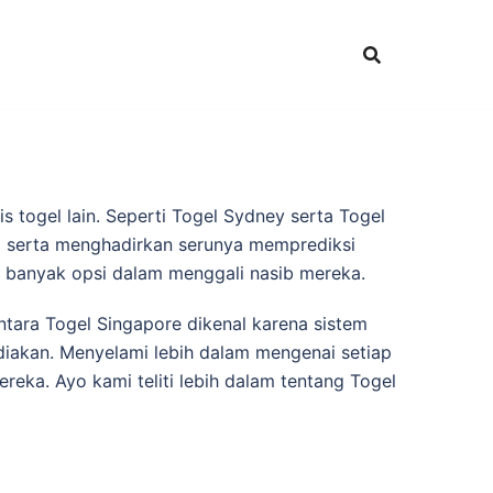
 togel lain. Seperti Togel Sydney serta Togel
 serta menghadirkan serunya memprediksi
 banyak opsi dalam menggali nasib mereka.
ntara Togel Singapore dikenal karena sistem
diakan. Menyelami lebih dalam mengenai setiap
reka. Ayo kami teliti lebih dalam tentang Togel