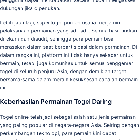
pengguna dapat mendapatkan secara mudah mengakses
dukungan jika diperlukan.
Lebih jauh lagi, supertogel pun berusaha menjamin
pelaksanaan permainan yang adil adil. Semua hasil undian
direkam dan diaudit, sehingga para pemain bisa
merasakan dalam saat berpartisipasi dalam permainan. Di
dalam rangka ini, platform ini tidak hanya sekadar untuk
bermain, tetapi juga komunitas untuk semua penggemar
togel di seluruh penjuru Asia, dengan demikian target
bersama-sama dalam meraih kesuksesan capaian bermain
ini.
Keberhasilan Permainan Togel Daring
Togel online telah jadi sebagai salah satu jenis permainan
yang paling popular di negara-negara Asia. Seiring dengan
perkembangan teknologi, para pemain kini dapat