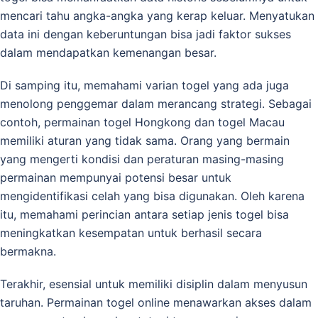
mencari tahu angka-angka yang kerap keluar. Menyatukan
data ini dengan keberuntungan bisa jadi faktor sukses
dalam mendapatkan kemenangan besar.
Di samping itu, memahami varian togel yang ada juga
menolong penggemar dalam merancang strategi. Sebagai
contoh, permainan togel Hongkong dan togel Macau
memiliki aturan yang tidak sama. Orang yang bermain
yang mengerti kondisi dan peraturan masing-masing
permainan mempunyai potensi besar untuk
mengidentifikasi celah yang bisa digunakan. Oleh karena
itu, memahami perincian antara setiap jenis togel bisa
meningkatkan kesempatan untuk berhasil secara
bermakna.
Terakhir, esensial untuk memiliki disiplin dalam menyusun
taruhan. Permainan togel online menawarkan akses dalam