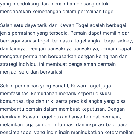
yang mendukung dan menambah peluang untuk
mendapatkan kemenangan dalam permainan togel.
Salah satu daya tarik dari Kawan Togel adalah berbagai
jenis permainan yang tersedia. Pemain dapat memilih dari
berbagai variasi togel, termasuk togel angka, togel sidney,
dan lainnya. Dengan banyaknya banyaknya, pemain dapat
mengatur permainan berdasarkan dengan keinginan dan
strategi individu. Ini membuat pengalaman bermain
menjadi seru dan bervariasi.
Selain permainan yang variatif, Kawan Togel juga
memfasilitasi kemudahan menarik seperti diskusi
komunitas, tips dan trik, serta prediksi angka yang bisa
membantu pemain dalam membuat keputusan. Dengan
demikian, Kawan Togel bukan hanya tempat bermain,
melainkan juga sumber informasi dan inspirasi bagi para
pencinta togel yang ingin ingin meningkatkan keterampilan