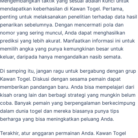
Mengembangkan taktik yang sesuai adalah kunci untuk
mendapatkan keberhasilan di Kawan Togel. Pertama,
penting untuk melaksanakan penelitian terhadap data hasil
penarikan sebelumnya. Dengan mencermati pola dan
nomor yang sering muncul, Anda dapat menghasilkan
prediksi yang lebih akurat. Manfaatkan informasi ini untuk
memilih angka yang punya kemungkinan besar untuk
keluar, daripada hanya mengandalkan nasib semata.
Di samping itu, jangan ragu untuk bergabung dengan grup
Kawan Togel. Diskusi dengan sesama pemain dapat
memberikan pandangan baru. Anda bisa mempelajari dari
kisah orang lain dan berbagi strategi yang mungkin belum
coba. Banyak pemain yang berpengalaman berkecimpung
dalam dunia togel dan mereka biasanya punya tips
berharga yang bisa meningkatkan peluang Anda.
Terakhir, atur anggaran permainan Anda. Kawan Togel