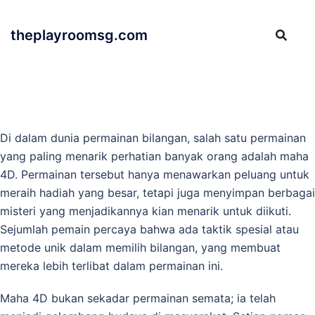
Skip
to
theplayroomsg.com
content
Di dalam dunia permainan bilangan, salah satu permainan
yang paling menarik perhatian banyak orang adalah maha
4D. Permainan tersebut hanya menawarkan peluang untuk
meraih hadiah yang besar, tetapi juga menyimpan berbagai
misteri yang menjadikannya kian menarik untuk diikuti.
Sejumlah pemain percaya bahwa ada taktik spesial atau
metode unik dalam memilih bilangan, yang membuat
mereka lebih terlibat dalam permainan ini.
Maha 4D bukan sekadar permainan semata; ia telah