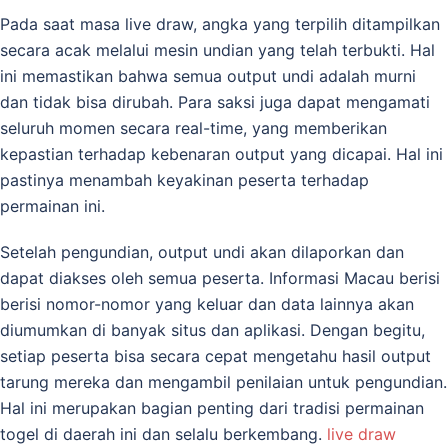
Pada saat masa live draw, angka yang terpilih ditampilkan
secara acak melalui mesin undian yang telah terbukti. Hal
ini memastikan bahwa semua output undi adalah murni
dan tidak bisa dirubah. Para saksi juga dapat mengamati
seluruh momen secara real-time, yang memberikan
kepastian terhadap kebenaran output yang dicapai. Hal ini
pastinya menambah keyakinan peserta terhadap
permainan ini.
Setelah pengundian, output undi akan dilaporkan dan
dapat diakses oleh semua peserta. Informasi Macau berisi
berisi nomor-nomor yang keluar dan data lainnya akan
diumumkan di banyak situs dan aplikasi. Dengan begitu,
setiap peserta bisa secara cepat mengetahu hasil output
tarung mereka dan mengambil penilaian untuk pengundian.
Hal ini merupakan bagian penting dari tradisi permainan
togel di daerah ini dan selalu berkembang.
live draw