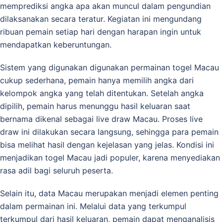
memprediksi angka apa akan muncul dalam pengundian
dilaksanakan secara teratur. Kegiatan ini mengundang
ribuan pemain setiap hari dengan harapan ingin untuk
mendapatkan keberuntungan.
Sistem yang digunakan digunakan permainan togel Macau
cukup sederhana, pemain hanya memilih angka dari
kelompok angka yang telah ditentukan. Setelah angka
dipilih, pemain harus menunggu hasil keluaran saat
bernama dikenal sebagai live draw Macau. Proses live
draw ini dilakukan secara langsung, sehingga para pemain
bisa melihat hasil dengan kejelasan yang jelas. Kondisi ini
menjadikan togel Macau jadi populer, karena menyediakan
rasa adil bagi seluruh peserta.
Selain itu, data Macau merupakan menjadi elemen penting
dalam permainan ini. Melalui data yang terkumpul
terkumpul dari hasil keluaran, pemain dapat menganalisis