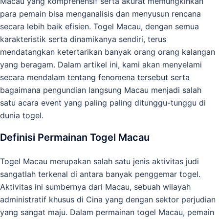
Macau yang komprehensif serta akurat memungkinkan
para pemain bisa menganalisis dan menyusun rencana
secara lebih baik efisien. Togel Macau, dengan semua
karakteristik serta dinamikanya sendiri, terus
mendatangkan ketertarikan banyak orang orang kalangan
yang beragam. Dalam artikel ini, kami akan menyelami
secara mendalam tentang fenomena tersebut serta
bagaimana pengundian langsung Macau menjadi salah
satu acara event yang paling paling ditunggu-tunggu di
dunia togel.
Definisi Permainan Togel Macau
Togel Macau merupakan salah satu jenis aktivitas judi
sangatlah terkenal di antara banyak penggemar togel.
Aktivitas ini sumbernya dari Macau, sebuah wilayah
administratif khusus di Cina yang dengan sektor perjudian
yang sangat maju. Dalam permainan togel Macau, pemain