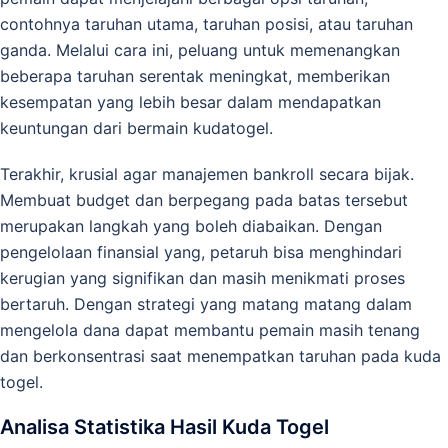
contohnya taruhan utama, taruhan posisi, atau taruhan
ganda. Melalui cara ini, peluang untuk memenangkan
beberapa taruhan serentak meningkat, memberikan
kesempatan yang lebih besar dalam mendapatkan
keuntungan dari bermain kudatogel.
Terakhir, krusial agar manajemen bankroll secara bijak.
Membuat budget dan berpegang pada batas tersebut
merupakan langkah yang boleh diabaikan. Dengan
pengelolaan finansial yang, petaruh bisa menghindari
kerugian yang signifikan dan masih menikmati proses
bertaruh. Dengan strategi yang matang matang dalam
mengelola dana dapat membantu pemain masih tenang
dan berkonsentrasi saat menempatkan taruhan pada kuda
togel.
Analisa Statistika Hasil Kuda Togel