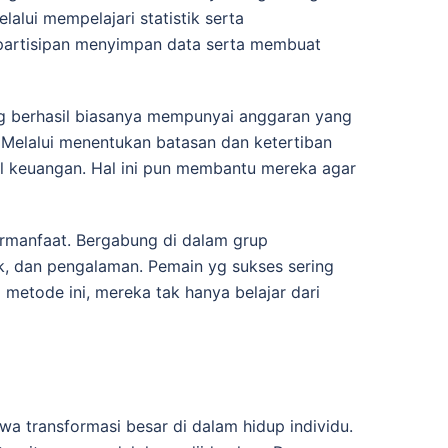
lalui mempelajari statistik serta
partisipan menyimpan data serta membuat
n yg berhasil biasanya mempunyai anggaran yang
. Melalui menentukan batasan dan ketertiban
l keuangan. Hal ini pun membantu mereka agar
ermanfaat. Bergabung di dalam grup
k, dan pengalaman. Pemain yg sukses sering
etode ini, mereka tak hanya belajar dari
a transformasi besar di dalam hidup individu.