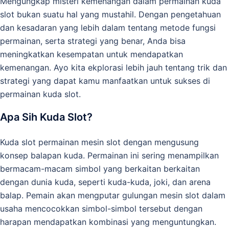
Mengungkap misteri kemenangan dalam permainan kuda
slot bukan suatu hal yang mustahil. Dengan pengetahuan
dan kesadaran yang lebih dalam tentang metode fungsi
permainan, serta strategi yang benar, Anda bisa
meningkatkan kesempatan untuk mendapatkan
kemenangan. Ayo kita ekplorasi lebih jauh tentang trik dan
strategi yang dapat kamu manfaatkan untuk sukses di
permainan kuda slot.
Apa Sih Kuda Slot?
Kuda slot permainan mesin slot dengan mengusung
konsep balapan kuda. Permainan ini sering menampilkan
bermacam-macam simbol yang berkaitan berkaitan
dengan dunia kuda, seperti kuda-kuda, joki, dan arena
balap. Pemain akan mengputar gulungan mesin slot dalam
usaha mencocokkan simbol-simbol tersebut dengan
harapan mendapatkan kombinasi yang menguntungkan.