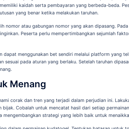
ap memiliki kaidah serta pembayaran yang berbeda-beda. P
utusan yang benar ketika melakukan taruhan.
milih nomor atau gabungan nomor yang akan dipasang. Pada
nginkan. Peserta perlu mempertimbangkan sejumlah faktor, s
n dapat menggunakan bet sendiri melalui platform yang tel
n sesuai pada aturan yang berlaku. Setelah taruhan dipasa
nang.
tuk Menang
mi corak dan tren yang terjadi dalam perjudian ini. Lakuk
jak. Cobalah untuk mencatat hasil dari setiap permainan 
bisa mengembangkan strategi yang lebih baik untuk menaik
ting dalam permainan kudatogel. Tentukan batasan untuk t