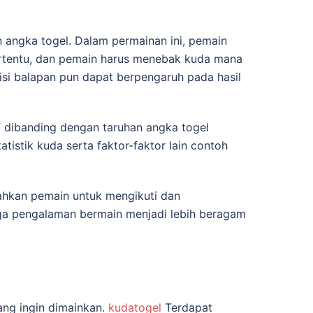
 angka togel. Dalam permainan ini, pemain
rtentu, dan pemain harus menebak kuda mana
i balapan pun dapat berpengaruh pada hasil
f dibanding dengan taruhan angka togel
tistik kuda serta faktor-faktor lain contoh
dahkan pemain untuk mengikuti dan
ingga pengalaman bermain menjadi lebih beragam
ang ingin dimainkan.
kudatogel
Terdapat