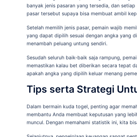
banyak jenis pasaran yang tersedia, dan seti
pasar tersebut supaya bisa membuat ambil kep
Setelah memilih jenis pasar, pemain wajib me
yang dapat dipilih sesuai dengan angka yang dii
menambah peluang untung sendiri.
Sesudah seluruh baik-baik saja rampung, pemai
memastikan kalau bet diberikan secara tepat da
apakah angka yang dipilih keluar menang peme
Tips serta Strategi Un
Dalam bermain kuda togel, penting agar memaha
membantu Anda membuat keputusan yang lebih bi
muncul. Dengan memahami statistik ini, kita 
Selanjutnya, pengelolaan keuangan sangat pen