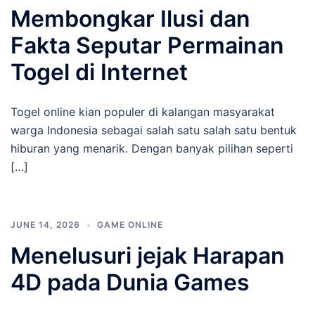
Membongkar Ilusi dan
Fakta Seputar Permainan
Togel di Internet
Togel online kian populer di kalangan masyarakat
warga Indonesia sebagai salah satu salah satu bentuk
hiburan yang menarik. Dengan banyak pilihan seperti
[…]
JUNE 14, 2026
GAME ONLINE
Menelusuri jejak Harapan
4D pada Dunia Games