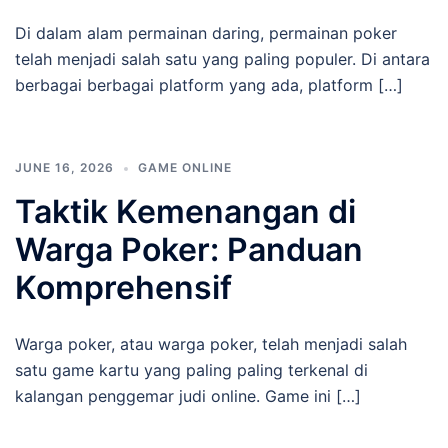
Di dalam alam permainan daring, permainan poker
telah menjadi salah satu yang paling populer. Di antara
berbagai berbagai platform yang ada, platform […]
JUNE 16, 2026
GAME ONLINE
Taktik Kemenangan di
Warga Poker: Panduan
Komprehensif
Warga poker, atau warga poker, telah menjadi salah
satu game kartu yang paling paling terkenal di
kalangan penggemar judi online. Game ini […]