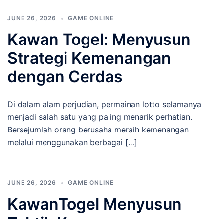
JUNE 26, 2026
GAME ONLINE
Kawan Togel: Menyusun
Strategi Kemenangan
dengan Cerdas
Di dalam alam perjudian, permainan lotto selamanya
menjadi salah satu yang paling menarik perhatian.
Bersejumlah orang berusaha meraih kemenangan
melalui menggunakan berbagai […]
JUNE 26, 2026
GAME ONLINE
KawanTogel Menyusun