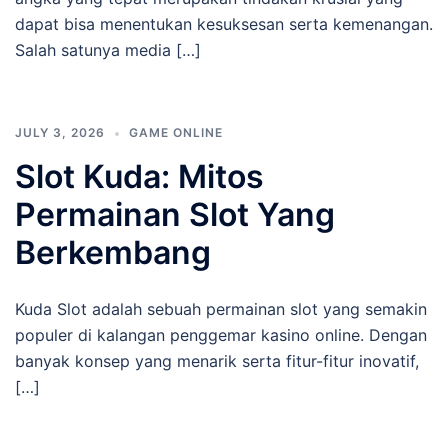
dapat bisa menentukan kesuksesan serta kemenangan.
Salah satunya media […]
JULY 3, 2026
GAME ONLINE
Slot Kuda: Mitos
Permainan Slot Yang
Berkembang
Kuda Slot adalah sebuah permainan slot yang semakin
populer di kalangan penggemar kasino online. Dengan
banyak konsep yang menarik serta fitur-fitur inovatif,
[…]