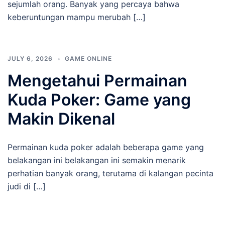
sejumlah orang. Banyak yang percaya bahwa
keberuntungan mampu merubah […]
JULY 6, 2026
GAME ONLINE
Mengetahui Permainan
Kuda Poker: Game yang
Makin Dikenal
Permainan kuda poker adalah beberapa game yang
belakangan ini belakangan ini semakin menarik
perhatian banyak orang, terutama di kalangan pecinta
judi di […]