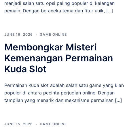
menjadi salah satu opsi paling populer di kalangan
pemain. Dengan beraneka tema dan fitur unik, […]
JUNE 16, 2026
GAME ONLINE
Membongkar Misteri
Kemenangan Permainan
Kuda Slot
Permainan Kuda slot adalah salah satu game yang kian
populer di antara pecinta perjudian online. Dengan
tampilan yang menarik dan mekanisme permainan […]
JUNE 15, 2026
GAME ONLINE