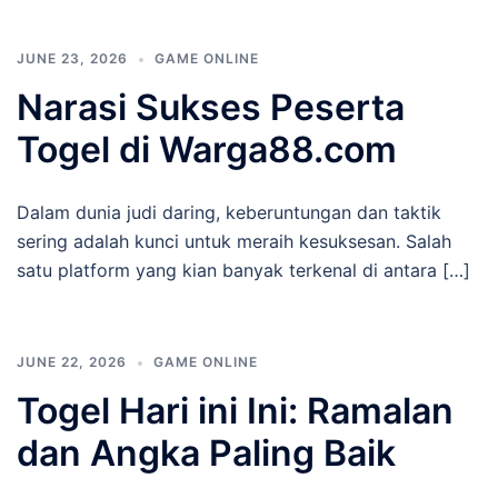
JUNE 23, 2026
GAME ONLINE
Narasi Sukses Peserta
Togel di Warga88.com
Dalam dunia judi daring, keberuntungan dan taktik
sering adalah kunci untuk meraih kesuksesan. Salah
satu platform yang kian banyak terkenal di antara […]
JUNE 22, 2026
GAME ONLINE
Togel Hari ini Ini: Ramalan
dan Angka Paling Baik