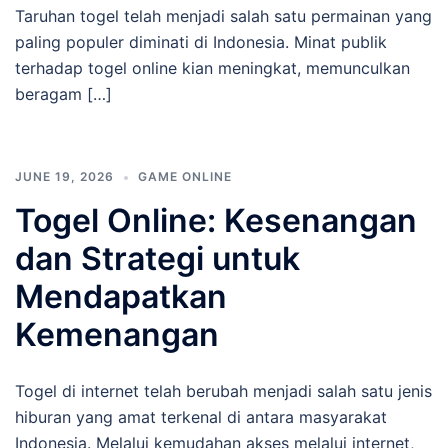
Taruhan togel telah menjadi salah satu permainan yang
paling populer diminati di Indonesia. Minat publik
terhadap togel online kian meningkat, memunculkan
beragam […]
JUNE 19, 2026
GAME ONLINE
Togel Online: Kesenangan
dan Strategi untuk
Mendapatkan
Kemenangan
Togel di internet telah berubah menjadi salah satu jenis
hiburan yang amat terkenal di antara masyarakat
Indonesia. Melalui kemudahan akses melalui internet,