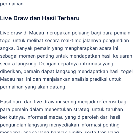
permainan.
Live Draw dan Hasil Terbaru
Live draw di Macau merupakan peluang bagi para pemain
togel untuk melihat secara real-time jalannya pengundian
angka. Banyak pemain yang mengharapkan acara ini
sebagai momen penting untuk mendapatkan hasil keluaran
secara langsung. Dengan cepatnya informasi yang
diberikan, pemain dapat langsung mendapatkan hasil togel
Macau hari ini dan menjalankan analisis prediksi untuk
permainan yang akan datang.
Hasil baru dari live draw ini sering menjadi referensi bagi
para pemain dalam menentukan strategi untuk taruhan
berikutnya. Informasi macau yang diperoleh dari hasil
pengundian langsung menyediakan informasi penting
mengenai angka yang banyak dipilih, serta tren yang