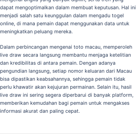
dapat mengoptimalkan dalam membuat keputusan. Hal ini
menjadi salah satu keunggulan dalam mengadu togel
online, di mana pemain dapat menggunakan data untuk
meningkatkan peluang mereka.
Dalam perbincangan mengenai toto macau, memperoleh
live draw secara langsung membantu menjaga ketelitian
dan kredibilitas di antara pemain. Dengan adanya
pengundian langsung, setiap nomor keluaran dari Macau
bisa dipastikan keabsahannya, sehingga pemain tidak
perlu khawatir akan kejujuran permainan. Selain itu, hasil
live draw ini sering segera diperbarui di banyak platform,
memberikan kemudahan bagi pemain untuk mengakses
informasi akurat dan paling cepat.
Post