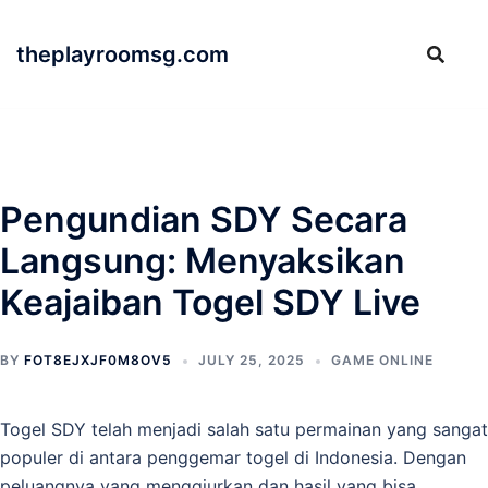
Skip
to
theplayroomsg.com
content
Pengundian SDY Secara
Langsung: Menyaksikan
Keajaiban Togel SDY Live
BY
FOT8EJXJF0M8OV5
JULY 25, 2025
GAME ONLINE
Togel SDY telah menjadi salah satu permainan yang sangat
populer di antara penggemar togel di Indonesia. Dengan
peluangnya yang menggiurkan dan hasil yang bisa