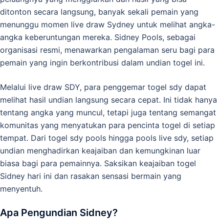
ditonton secara langsung, banyak sekali pemain yang
menunggu momen live draw Sydney untuk melihat angka-
angka keberuntungan mereka. Sidney Pools, sebagai
organisasi resmi, menawarkan pengalaman seru bagi para
pemain yang ingin berkontribusi dalam undian togel ini.
Melalui live draw SDY, para penggemar togel sdy dapat
melihat hasil undian langsung secara cepat. Ini tidak hanya
tentang angka yang muncul, tetapi juga tentang semangat
komunitas yang menyatukan para pencinta togel di setiap
tempat. Dari togel sdy pools hingga pools live sdy, setiap
undian menghadirkan keajaiban dan kemungkinan luar
biasa bagi para pemainnya. Saksikan keajaiban togel
Sidney hari ini dan rasakan sensasi bermain yang
menyentuh.
Apa Pengundian Sidney?