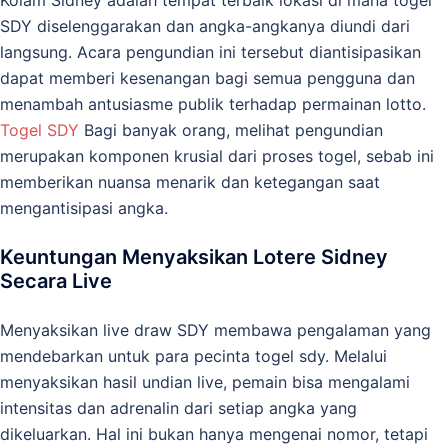
Kolam Sidney adalah tempat terbaik lokasi di mana togel
SDY diselenggarakan dan angka-angkanya diundi dari
langsung. Acara pengundian ini tersebut diantisipasikan
dapat memberi kesenangan bagi semua pengguna dan
menambah antusiasme publik terhadap permainan lotto.
Togel SDY
Bagi banyak orang, melihat pengundian
merupakan komponen krusial dari proses togel, sebab ini
memberikan nuansa menarik dan ketegangan saat
mengantisipasi angka.
Keuntungan Menyaksikan Lotere Sidney
Secara Live
Menyaksikan live draw SDY membawa pengalaman yang
mendebarkan untuk para pecinta togel sdy. Melalui
menyaksikan hasil undian live, pemain bisa mengalami
intensitas dan adrenalin dari setiap angka yang
dikeluarkan. Hal ini bukan hanya mengenai nomor, tetapi