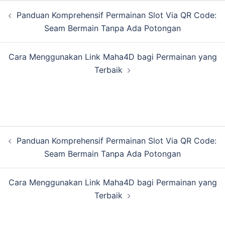
Post
Panduan Komprehensif Permainan Slot Via QR Code:
navigation
Seam Bermain Tanpa Ada Potongan
Cara Menggunakan Link Maha4D bagi Permainan yang
Terbaik
Post
Panduan Komprehensif Permainan Slot Via QR Code:
navigation
Seam Bermain Tanpa Ada Potongan
Cara Menggunakan Link Maha4D bagi Permainan yang
Terbaik