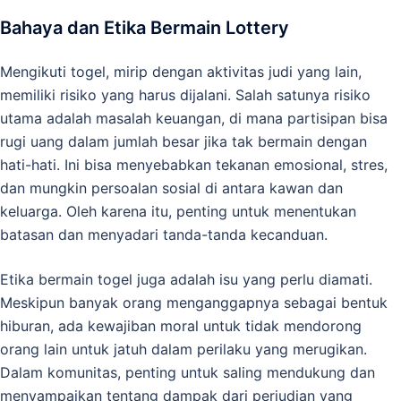
Bahaya dan Etika Bermain Lottery
Mengikuti togel, mirip dengan aktivitas judi yang lain,
memiliki risiko yang harus dijalani. Salah satunya risiko
utama adalah masalah keuangan, di mana partisipan bisa
rugi uang dalam jumlah besar jika tak bermain dengan
hati-hati. Ini bisa menyebabkan tekanan emosional, stres,
dan mungkin persoalan sosial di antara kawan dan
keluarga. Oleh karena itu, penting untuk menentukan
batasan dan menyadari tanda-tanda kecanduan.
Etika bermain togel juga adalah isu yang perlu diamati.
Meskipun banyak orang menganggapnya sebagai bentuk
hiburan, ada kewajiban moral untuk tidak mendorong
orang lain untuk jatuh dalam perilaku yang merugikan.
Dalam komunitas, penting untuk saling mendukung dan
menyampaikan tentang dampak dari perjudian yang