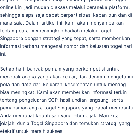
online kini jadi mudah diakses melalui beraneka platform,
sehingga siapa saja dapat berpartisipasi kapan pun dan di
mana saja. Dalam artikel ini, kami akan menyampaikan
tentang cara memenangkan hadiah melalui Togel
Singapore dengan strategi yang tepat, serta memberikan
informasi terbaru mengenai nomor dan keluaran togel hari
ini.
Setiap hari, banyak pemain yang berkompetisi untuk
menebak angka yang akan keluar, dan dengan mengetahui
pola dan data dari keluaran, kesempatan untuk menang
bisa meningkat. Kami akan memberikan informasi terkini
tentang pengeluaran SGP, hasil undian langsung, serta
pemahaman angka togel Singapore yang dapat membantu
Anda membuat keputusan yang lebih bijak. Mari kita
jelajahi dunia Togel Singapore dan temukan strategi yang
efektif untuk meraih sukses.