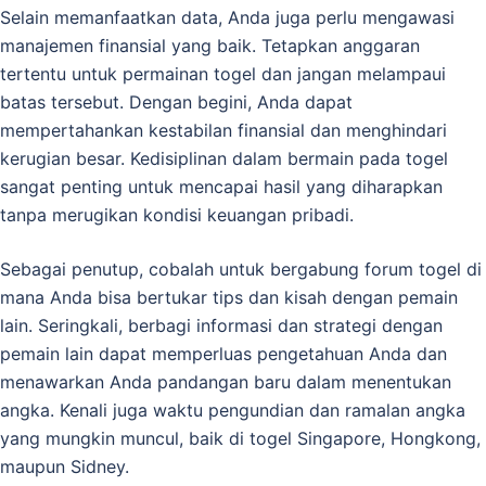
Selain memanfaatkan data, Anda juga perlu mengawasi
manajemen finansial yang baik. Tetapkan anggaran
tertentu untuk permainan togel dan jangan melampaui
batas tersebut. Dengan begini, Anda dapat
mempertahankan kestabilan finansial dan menghindari
kerugian besar. Kedisiplinan dalam bermain pada togel
sangat penting untuk mencapai hasil yang diharapkan
tanpa merugikan kondisi keuangan pribadi.
Sebagai penutup, cobalah untuk bergabung forum togel di
mana Anda bisa bertukar tips dan kisah dengan pemain
lain. Seringkali, berbagi informasi dan strategi dengan
pemain lain dapat memperluas pengetahuan Anda dan
menawarkan Anda pandangan baru dalam menentukan
angka. Kenali juga waktu pengundian dan ramalan angka
yang mungkin muncul, baik di togel Singapore, Hongkong,
maupun Sidney.