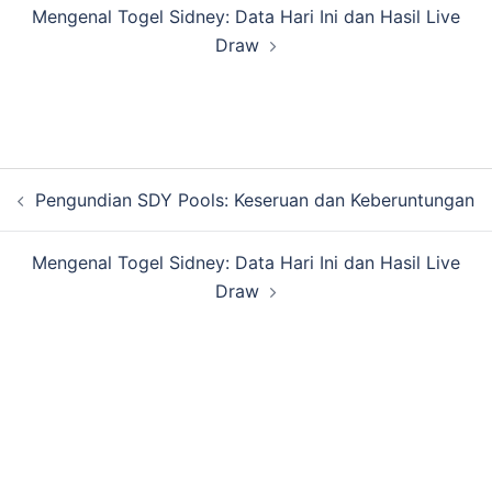
Mengenal Togel Sidney: Data Hari Ini dan Hasil Live
Draw
Post
Pengundian SDY Pools: Keseruan dan Keberuntungan
navigation
Mengenal Togel Sidney: Data Hari Ini dan Hasil Live
Draw