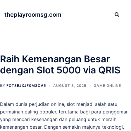
Skip
to
theplayroomsg.com
content
Raih Kemenangan Besar
dengan Slot 5000 via QRIS
BY
FOT8EJXJF0M8OV5
AUGUST 8, 2025
GAME ONLINE
Dalam dunia perjudian online, slot menjadi salah satu
permainan paling populer, terutama bagi para penggemar
yang mencari kesenangan dan peluang untuk meraih
kemenangan besar. Dengan semakin majunya teknologi,