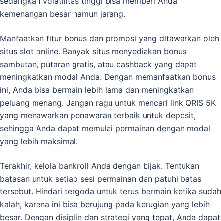
sedangkan volatilitas tinggi bisa memberi Anda
kemenangan besar namun jarang.
Manfaatkan fitur bonus dan promosi yang ditawarkan oleh
situs slot online. Banyak situs menyediakan bonus
sambutan, putaran gratis, atau cashback yang dapat
meningkatkan modal Anda. Dengan memanfaatkan bonus
ini, Anda bisa bermain lebih lama dan meningkatkan
peluang menang. Jangan ragu untuk mencari link QRIS 5K
yang menawarkan penawaran terbaik untuk deposit,
sehingga Anda dapat memulai permainan dengan modal
yang lebih maksimal.
Terakhir, kelola bankroll Anda dengan bijak. Tentukan
batasan untuk setiap sesi permainan dan patuhi batas
tersebut. Hindari tergoda untuk terus bermain ketika sudah
kalah, karena ini bisa berujung pada kerugian yang lebih
besar. Dengan disiplin dan strategi yang tepat, Anda dapat