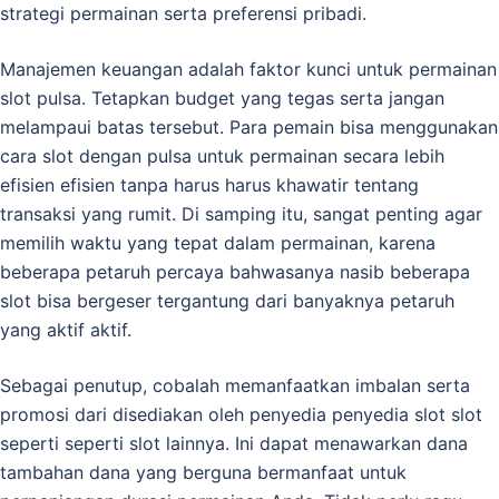
strategi permainan serta preferensi pribadi.
Manajemen keuangan adalah faktor kunci untuk permainan
slot pulsa. Tetapkan budget yang tegas serta jangan
melampaui batas tersebut. Para pemain bisa menggunakan
cara slot dengan pulsa untuk permainan secara lebih
efisien efisien tanpa harus harus khawatir tentang
transaksi yang rumit. Di samping itu, sangat penting agar
memilih waktu yang tepat dalam permainan, karena
beberapa petaruh percaya bahwasanya nasib beberapa
slot bisa bergeser tergantung dari banyaknya petaruh
yang aktif aktif.
Sebagai penutup, cobalah memanfaatkan imbalan serta
promosi dari disediakan oleh penyedia penyedia slot slot
seperti seperti slot lainnya. Ini dapat menawarkan dana
tambahan dana yang berguna bermanfaat untuk