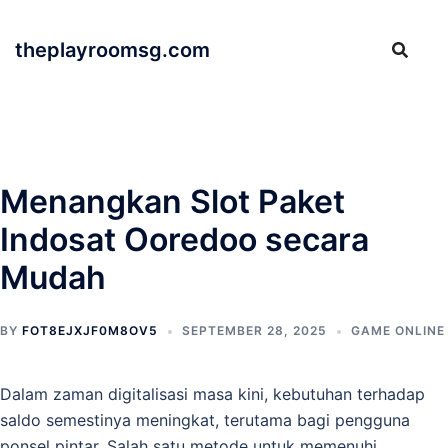
Skip
to
theplayroomsg.com
content
Menangkan Slot Paket
Indosat Ooredoo secara
Mudah
BY
FOT8EJXJF0M8OV5
SEPTEMBER 28, 2025
GAME ONLINE
Dalam zaman digitalisasi masa kini, kebutuhan terhadap
saldo semestinya meningkat, terutama bagi pengguna
ponsel pintar. Salah satu metode untuk memenuhi