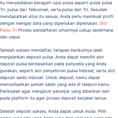
itu menyediakan beragam opsi pulsa seperti pulsa pulsa
Tri, pulsa dari Telkomsel, serta pulsa dari Tri. Sesudah
mendapatkan situs itu sesuai, Anda perlu membuat profil
dengan mengisi data yang diperlukan diperlukan.
Slot
Pulsa Tri
Proses pendaftaran umumnya cukup sederhana
dan cepat.
Setelah sukses mendaftar, tahapan berikutnya ialah
menjalankan deposit pulsa. Anda dapat memilih slot
deposit pulsa berdasarkan pada penyedia yang Anda
gunakan, seperti slot penyetoran pulsa Indosat, serta slot
deposit saldo Indosat. Untuk deposit, kamu dapat
memanfaatkan jumlah saldo yang ada di telepon kamu.
Periksalah agar mengikuti petunjuk yang diberikan dari
pada platform itu agar proses deposit berjalan lancar.
Setelah deposit sukses, Anda dapat untuk mulai. Pilih