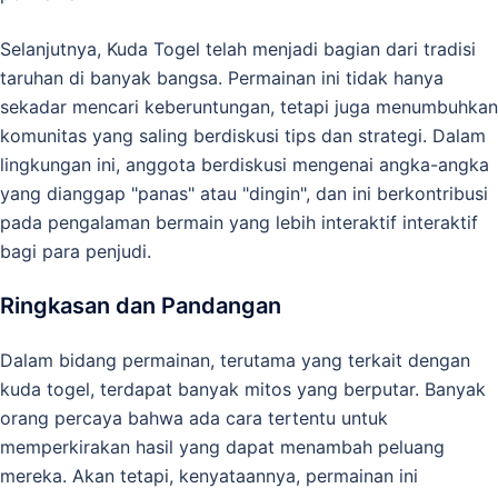
Selanjutnya, Kuda Togel telah menjadi bagian dari tradisi
taruhan di banyak bangsa. Permainan ini tidak hanya
sekadar mencari keberuntungan, tetapi juga menumbuhkan
komunitas yang saling berdiskusi tips dan strategi. Dalam
lingkungan ini, anggota berdiskusi mengenai angka-angka
yang dianggap "panas" atau "dingin", dan ini berkontribusi
pada pengalaman bermain yang lebih interaktif interaktif
bagi para penjudi.
Ringkasan dan Pandangan
Dalam bidang permainan, terutama yang terkait dengan
kuda togel, terdapat banyak mitos yang berputar. Banyak
orang percaya bahwa ada cara tertentu untuk
memperkirakan hasil yang dapat menambah peluang
mereka. Akan tetapi, kenyataannya, permainan ini