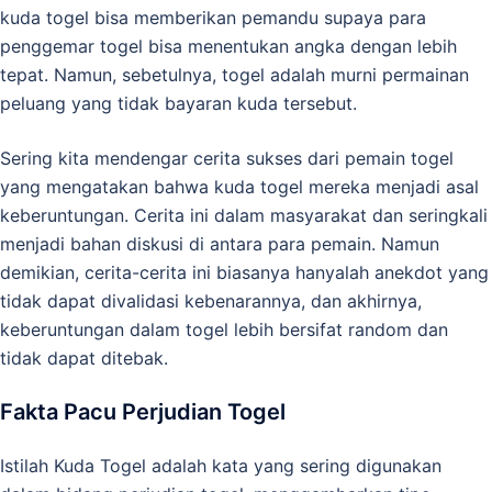
kuda togel bisa memberikan pemandu supaya para
penggemar togel bisa menentukan angka dengan lebih
tepat. Namun, sebetulnya, togel adalah murni permainan
peluang yang tidak bayaran kuda tersebut.
Sering kita mendengar cerita sukses dari pemain togel
yang mengatakan bahwa kuda togel mereka menjadi asal
keberuntungan. Cerita ini dalam masyarakat dan seringkali
menjadi bahan diskusi di antara para pemain. Namun
demikian, cerita-cerita ini biasanya hanyalah anekdot yang
tidak dapat divalidasi kebenarannya, dan akhirnya,
keberuntungan dalam togel lebih bersifat random dan
tidak dapat ditebak.
Fakta Pacu Perjudian Togel
Istilah Kuda Togel adalah kata yang sering digunakan