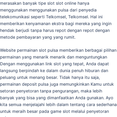
merasakan banyak tipe slot slot online hanya
menggunakan menggunakan pulsa dari penyedia
telekomunikasi seperti Telkomsel, Telkomsel. Hal ini
memberikan kenyamanan ekstra bagi mereka yang ingin
hendak berjudi tanpa harus repot dengan repot dengan
metode pembayaran yang yang rumit.
Website permainan slot pulsa memberikan berbagai pilihan
permainan yang menarik menarik dan menguntungkan
Dengan menggunakan link slot yang tepat, Anda dapat
langsung berpindah ke dalam dunia penuh hiburan dan
peluang untuk menang besar. Tidak hanya itu saja,
permainan deposit pulsa juga memungkinkan Kamu untuk
setoran penyetoran tanpa pengurangan, maka lebih
banyak yang bisa yang dimanfaatkan Anda gunakan. Ayo
kita semua menjelajahi lebih dalam tentang cara sederhana
untuk meraih besar pada game slot melalui penyetoran