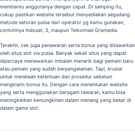
membantu anggotanya dengan cepat. Di samping itu,
cukup pastikan website tersebut menyediakan segudang
metode setoran pulsa dari operator yg kamu gunakan,
contohnya Indosat, 3, maupun Telkomsel Gramedia.
Terakhir, cek juga penawaran serta bonus yang ditawarkan
oleh situs slot via pulsa. Banyak sekali situs yang dapat
dipercaya menawarkan imbalan menarik bagi pemain baru
atau pemain yang sudah berpengalaman. Tapi, krusial
untuk menelaah ketentuan dan prosedur sebelum
mengklaim bonus itu. Dengan cara menentukan website
yang serta menggunakan beragam tawaran, kamu bisa
meningkatkan kemungkinan dalam menang yang besar di
dalam game slot.
Post