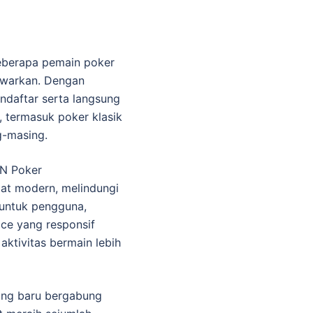
eberapa pemain poker
tawarkan. Dengan
daftar serta langsung
, termasuk poker klasik
g-masing.
DN Poker
gat modern, melindungi
 untuk pengguna,
ce yang responsif
ktivitas bermain lebih
ang baru bergabung