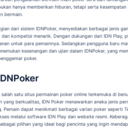
 bukan hanya memberikan hiburan, tetapi serta kesempata
n bermain.
gian dari sistem IDNPoker, menyediakan berbagai jenis ga
dan kompetisi menarik. Dengan dukungan dari IDN Play, p
anan untuk para pemainnya. Sedangkan pengguna baru m
nemukan kesenangan dan ujian dalam IDNPoker, yang menj
penggemar poker.
IDNPoker
 salah satu situs permainan poker online terkemuka di ben
n yang berkualitas, IDN Poker menawarkan aneka jenis pe
. Pemain dapat menikmati berbagai varian poker seperti T
ses melalui software IDN Play dan website resmi. Keberag
ebagai pilihan yang ideal bagi pencinta yang ingin mend