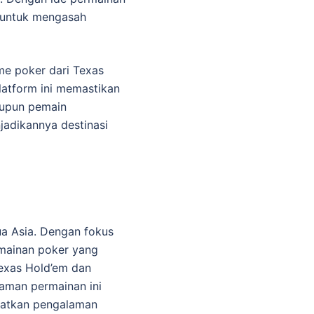
n untuk mengasah
me poker dari Texas
latform ini memastikan
aupun pemain
adikannya destinasi
ua Asia. Dengan fokus
rmainan poker yang
exas Hold’em dan
aman permainan ini
apatkan pengalaman