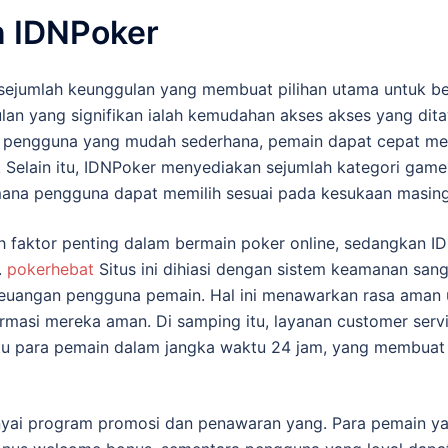
 IDNPoker
ejumlah keunggulan yang membuat pilihan utama untuk b
lan yang signifikan ialah kemudahan akses akses yang di
pengguna yang mudah sederhana, pemain dapat cepat men
n. Selain itu, IDNPoker menyediakan sejumlah kategori game
mana pengguna dapat memilih sesuai pada kesukaan masin
 faktor penting dalam bermain poker online, sedangkan I
.
pokerhebat
Situs ini dihiasi dengan sistem keamanan san
 keuangan pengguna pemain. Hal ini menawarkan rasa aman
masi mereka aman. Di samping itu, layanan customer servi
u para pemain dalam jangka waktu 24 jam, yang membuat a
ai program promosi dan penawaran yang. Para pemain y