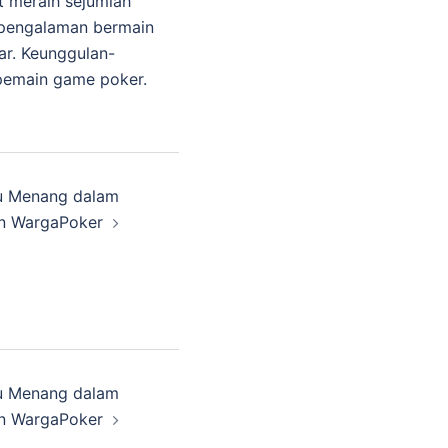
 meraih sejumlah
 pengalaman bermain
ar. Keunggulan-
 pemain game poker.
u Menang dalam
n WargaPoker
u Menang dalam
n WargaPoker