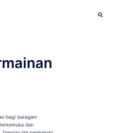
ermainan
lan bagi beragam
s terkemuka dan
. Dengan ide permainan