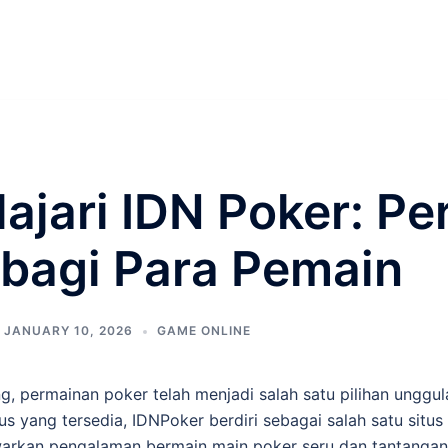
jari IDN Poker: P
bagi Para Pemain
JANUARY 10, 2026
GAME ONLINE
, permainan poker telah menjadi salah satu pilihan unggu
us yang tersedia, IDNPoker berdiri sebagai salah satu situ
arkan pengalaman bermain main poker seru dan tantangan