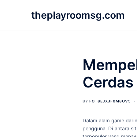
Skip
to
theplayroomsg.com
content
Mempela
Cerdas 
BY
FOT8EJXJF0M8OV5
Dalam alam game daring
pengguna. Di antara sit
terpopuler yang menaw