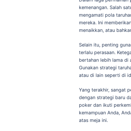
kemenangan. Salah sat
mengamati pola taruhan
mereka. Ini memberika
menaikkan, atau bahkan
Selain itu, penting gun
terlalu perasaan. Ket
bertahan lebih lama d
Gunakan strategi taruh
atau di lain seperti di 
Yang terakhir, sangat 
dengan strategi baru 
poker dan ikuti perke
kemampuan Anda, Anda 
atas meja ini.