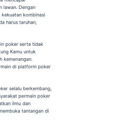
n lawan. Dengan
i kekuatan kombinasi
a harus taruhan,
in poker serta tidak
kung Kamu untuk
ih kemenangan.
rmain di platform poker
oker selalu berkembang,
syarakat permain poker
tkan ilmu dan
 membuka tantangan di