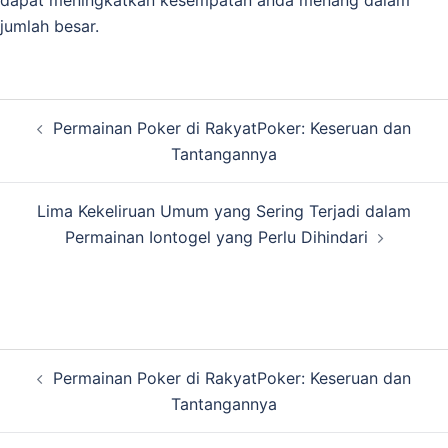
dapat meningkatkan kesempatan anda menang dalam
jumlah besar.
Post
Permainan Poker di RakyatPoker: Keseruan dan
navigation
Tantangannya
Lima Kekeliruan Umum yang Sering Terjadi dalam
Permainan Iontogel yang Perlu Dihindari
Post
Permainan Poker di RakyatPoker: Keseruan dan
navigation
Tantangannya