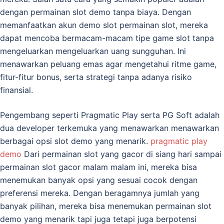
dengan permainan slot demo tanpa biaya. Dengan
memanfaatkan akun demo slot permainan slot, mereka
dapat mencoba bermacam-macam tipe game slot tanpa
mengeluarkan mengeluarkan uang sungguhan. Ini
menawarkan peluang emas agar mengetahui ritme game,
fitur-fitur bonus, serta strategi tanpa adanya risiko
finansial.
Pengembang seperti Pragmatic Play serta PG Soft adalah
dua developer terkemuka yang menawarkan menawarkan
berbagai opsi slot demo yang menarik.
pragmatic play
demo
Dari permainan slot yang gacor di siang hari sampai
permainan slot gacor malam malam ini, mereka bisa
menemukan banyak opsi yang sesuai cocok dengan
preferensi mereka. Dengan beragamnya jumlah yang
banyak pilihan, mereka bisa menemukan permainan slot
demo yang menarik tapi juga tetapi juga berpotensi