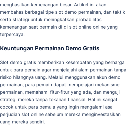
menghasilkan kemenangan besar. Artikel ini akan
membahas berbagai tipe slot demo permainan, dan taktik
serta strategi untuk meningkatkan probabilitas
kemenangan saat bermain di di slot online online yang
terpercaya.
Keuntungan Permainan Demo Gratis
Slot demo gratis memberikan kesempatan yang berharga
untuk para pemain agar menjelajahi alam permainan tanpa
risiko hilangnya uang. Melalui menggunakan akun demo
permainan, para pemain dapat mempelajari mekanisme
permainan, memahami fitur-fitur yang ada, dan menguji
strategi mereka tanpa tekanan finansial. Hal ini sangat
cocok untuk para pemula yang ingin mengalami asa
perjudian slot online sebelum mereka menginvestasikan
uang mereka sendiri.