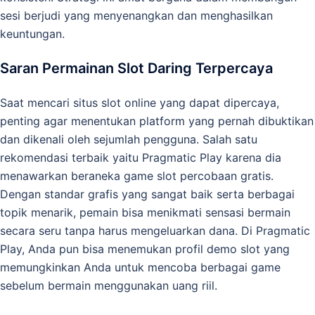
sesi berjudi yang menyenangkan dan menghasilkan
keuntungan.
Saran Permainan Slot Daring Terpercaya
Saat mencari situs slot online yang dapat dipercaya,
penting agar menentukan platform yang pernah dibuktikan
dan dikenali oleh sejumlah pengguna. Salah satu
rekomendasi terbaik yaitu Pragmatic Play karena dia
menawarkan beraneka game slot percobaan gratis.
Dengan standar grafis yang sangat baik serta berbagai
topik menarik, pemain bisa menikmati sensasi bermain
secara seru tanpa harus mengeluarkan dana. Di Pragmatic
Play, Anda pun bisa menemukan profil demo slot yang
memungkinkan Anda untuk mencoba berbagai game
sebelum bermain menggunakan uang riil.