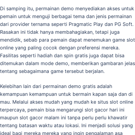
Di samping itu, permainan demo menyediakan akses untuk
pemain untuk menguji berbagai tema dan jenis permainan
dari provider ternama seperti Pragmatic Play dan PG Soft.
Rasakan ini tidak hanya membahagiakan, tetapi juga
mendidik, sebab para pemain dapat menemukan game slot
online yang paling cocok dengan preferensi mereka.
Fasilitas seperti hadiah dan spin gratis juga dapat bisa
ditemukan dalam mode demo, memberikan gambaran jelas
tentang sebagaimana game tersebut berjalan.
Kelebihan lain dari permainan demo gratis adalah
kemampuan kemampuan untuk bermain kapan saja dan di
mau. Melalui akses mudah yang mudah ke situs slot online
terpercaya, pemain bisa mengarungi slot gacor hari ini
maupun slot gacor malam ini tanpa perlu perlu khawatir
tentang batasan waktu atau lokasi. Ini menjadi solusi yang
ideal bagi mereka mereka yang ingin pengalaman asa