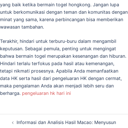
yang baik ketika bermain togel hongkong. Jangan lupa
untuk berkomunikasi dengan teman dan komunitas dengan
minat yang sama, karena perbincangan bisa memberikan
wawasan tambahan.
Terakhir, hindari untuk terburu-buru dalam mengambil
keputusan. Sebagai pemula, penting untuk mengingat
bahwa bermain togel merupakan kesenangan dan hiburan.
Hindari terlalu terfokus pada hasil atau kemenangan,
tetapi nikmati prosesnya. Apabila Anda memanfaatkan
data HK serta hasil dari pengeluaran HK dengan cermat,
maka pengalaman Anda akan menjadi lebih seru dan
berharga.
pengeluaran hk hari ini
Post
Informasi dan Analisis Hasil Macao: Menyusun
navigation