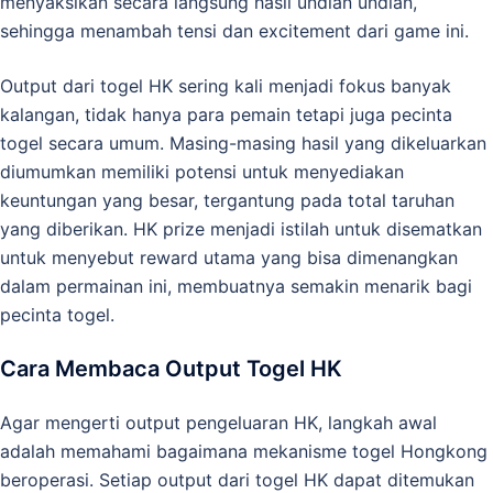
menyaksikan secara langsung hasil undian undian,
sehingga menambah tensi dan excitement dari game ini.
Output dari togel HK sering kali menjadi fokus banyak
kalangan, tidak hanya para pemain tetapi juga pecinta
togel secara umum. Masing-masing hasil yang dikeluarkan
diumumkan memiliki potensi untuk menyediakan
keuntungan yang besar, tergantung pada total taruhan
yang diberikan. HK prize menjadi istilah untuk disematkan
untuk menyebut reward utama yang bisa dimenangkan
dalam permainan ini, membuatnya semakin menarik bagi
pecinta togel.
Cara Membaca Output Togel HK
Agar mengerti output pengeluaran HK, langkah awal
adalah memahami bagaimana mekanisme togel Hongkong
beroperasi. Setiap output dari togel HK dapat ditemukan