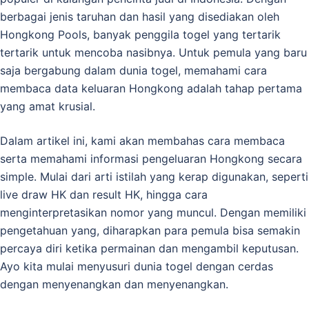
berbagai jenis taruhan dan hasil yang disediakan oleh
Hongkong Pools, banyak penggila togel yang tertarik
tertarik untuk mencoba nasibnya. Untuk pemula yang baru
saja bergabung dalam dunia togel, memahami cara
membaca data keluaran Hongkong adalah tahap pertama
yang amat krusial.
Dalam artikel ini, kami akan membahas cara membaca
serta memahami informasi pengeluaran Hongkong secara
simple. Mulai dari arti istilah yang kerap digunakan, seperti
live draw HK dan result HK, hingga cara
menginterpretasikan nomor yang muncul. Dengan memiliki
pengetahuan yang, diharapkan para pemula bisa semakin
percaya diri ketika permainan dan mengambil keputusan.
Ayo kita mulai menyusuri dunia togel dengan cerdas
dengan menyenangkan dan menyenangkan.