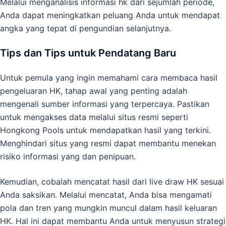
Melalui menganalisis informasi hk dari sejumlah periode,
Anda dapat meningkatkan peluang Anda untuk mendapat
angka yang tepat di pengundian selanjutnya.
Tips dan Tips untuk Pendatang Baru
Untuk pemula yang ingin memahami cara membaca hasil
pengeluaran HK, tahap awal yang penting adalah
mengenali sumber informasi yang terpercaya. Pastikan
untuk mengakses data melalui situs resmi seperti
Hongkong Pools untuk mendapatkan hasil yang terkini.
Menghindari situs yang resmi dapat membantu menekan
risiko informasi yang dan penipuan.
Kemudian, cobalah mencatat hasil dari live draw HK sesuai
Anda saksikan. Melalui mencatat, Anda bisa mengamati
pola dan tren yang mungkin muncul dalam hasil keluaran
HK. Hal ini dapat membantu Anda untuk menyusun strategi