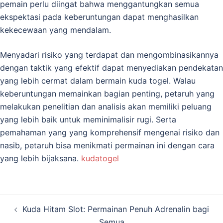
pemain perlu diingat bahwa menggantungkan semua
ekspektasi pada keberuntungan dapat menghasilkan
kekecewaan yang mendalam.
Menyadari risiko yang terdapat dan mengombinasikannya
dengan taktik yang efektif dapat menyediakan pendekatan
yang lebih cermat dalam bermain kuda togel. Walau
keberuntungan memainkan bagian penting, petaruh yang
melakukan penelitian dan analisis akan memiliki peluang
yang lebih baik untuk meminimalisir rugi. Serta
pemahaman yang yang komprehensif mengenai risiko dan
nasib, petaruh bisa menikmati permainan ini dengan cara
yang lebih bijaksana.
kudatogel
Post
Kuda Hitam Slot: Permainan Penuh Adrenalin bagi
navigation
Semua