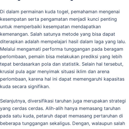
Di dalam permainan kuda togel, pemahaman mengenai
kesempatan serta pengamatan menjadi kunci penting
untuk memperbaiki kesempatan mendapatkan
kemenangan. Salah satunya metode yang bisa dapat
diterapkan adalah mempelajari hasil dalam laga yang lalu.
Melalui mengamati performa tunggangan pada beragam
perlombaan, pemain bisa melakukan prediksi yang lebih
tepat berdasarkan pola dan statistik. Selain hal tersebut,
krusial pula agar menyimak situasi iklim dan arena
perlombaan, karena hal ini dapat memengaruhi kapasitas
kuda secara signifikan.
Selanjutnya, diversifikasi taruhan juga merupakan strategi
yang cerdas cerdas. Alih-alih hanya memasang taruhan
pada satu kuda, petaruh dapat memasang pertaruhan di
beberapa tunggangan sekaligus. Dengan, walaupun salah