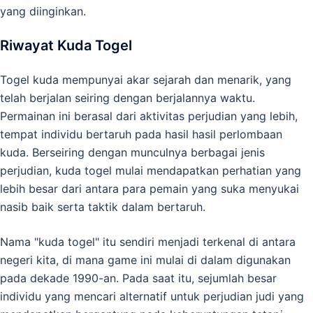
yang diinginkan.
Riwayat Kuda Togel
Togel kuda mempunyai akar sejarah dan menarik, yang
telah berjalan seiring dengan berjalannya waktu.
Permainan ini berasal dari aktivitas perjudian yang lebih,
tempat individu bertaruh pada hasil hasil perlombaan
kuda. Berseiring dengan munculnya berbagai jenis
perjudian, kuda togel mulai mendapatkan perhatian yang
lebih besar dari antara para pemain yang suka menyukai
nasib baik serta taktik dalam bertaruh.
Nama "kuda togel" itu sendiri menjadi terkenal di antara
negeri kita, di mana game ini mulai di dalam digunakan
pada dekade 1990-an. Pada saat itu, sejumlah besar
individu yang mencari alternatif untuk perjudian judi yang