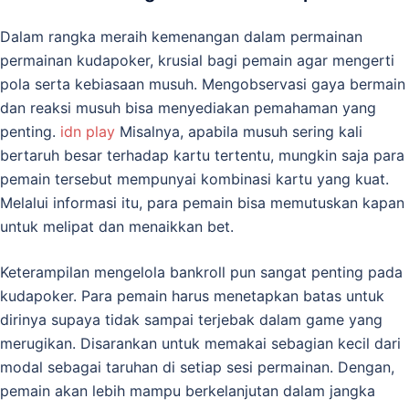
Dalam rangka meraih kemenangan dalam permainan
permainan kudapoker, krusial bagi pemain agar mengerti
pola serta kebiasaan musuh. Mengobservasi gaya bermain
dan reaksi musuh bisa menyediakan pemahaman yang
penting.
idn play
Misalnya, apabila musuh sering kali
bertaruh besar terhadap kartu tertentu, mungkin saja para
pemain tersebut mempunyai kombinasi kartu yang kuat.
Melalui informasi itu, para pemain bisa memutuskan kapan
untuk melipat dan menaikkan bet.
Keterampilan mengelola bankroll pun sangat penting pada
kudapoker. Para pemain harus menetapkan batas untuk
dirinya supaya tidak sampai terjebak dalam game yang
merugikan. Disarankan untuk memakai sebagian kecil dari
modal sebagai taruhan di setiap sesi permainan. Dengan,
pemain akan lebih mampu berkelanjutan dalam jangka