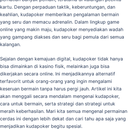
kartu. Dengan perpaduan taktik, keberuntungan, dan
keahlian, kudapoker memberikan pengalaman bermain
yang seru dan memacu adrenalin. Dalam lingkup game
online yang makin maju, kudapoker menyediakan wadah
yang gampang diakses dan seru bagi pemula dari semua
kalangan.
Sejalan dengan kemajuan digital, kudapoker tidak hanya
bisa dimainkan di kasino fisik, melainkan juga bisa
dikerjakan secara online. Ini menjadikannya alternatif
terfavorit untuk orang-orang yang ingin mengalami
keseruan bermain tanpa harus pergi jauh. Artikel ini kita
akan menggali secara mendalam mengenai kudapoker,
cara untuk bermain, serta strategi dan strategi untuk
meraih keberhasilan. Mari kita semua mengenal permainan
cerdas ini dengan lebih dekat dan cari tahu apa saja yang
menjadikan kudapoker begitu spesial.