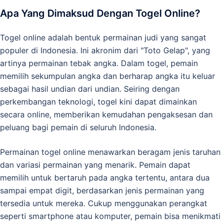
Apa Yang Dimaksud Dengan Togel Online?
Togel online adalah bentuk permainan judi yang sangat
populer di Indonesia. Ini akronim dari "Toto Gelap", yang
artinya permainan tebak angka. Dalam togel, pemain
memilih sekumpulan angka dan berharap angka itu keluar
sebagai hasil undian dari undian. Seiring dengan
perkembangan teknologi, togel kini dapat dimainkan
secara online, memberikan kemudahan pengaksesan dan
peluang bagi pemain di seluruh Indonesia.
Permainan togel online menawarkan beragam jenis taruhan
dan variasi permainan yang menarik. Pemain dapat
memilih untuk bertaruh pada angka tertentu, antara dua
sampai empat digit, berdasarkan jenis permainan yang
tersedia untuk mereka. Cukup menggunakan perangkat
seperti smartphone atau komputer, pemain bisa menikmati