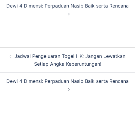
Dewi 4 Dimensi: Perpaduan Nasib Baik serta Rencana
Post
Jadwal Pengeluaran Togel HK: Jangan Lewatkan
navigation
Setiap Angka Keberuntungan!
Dewi 4 Dimensi: Perpaduan Nasib Baik serta Rencana