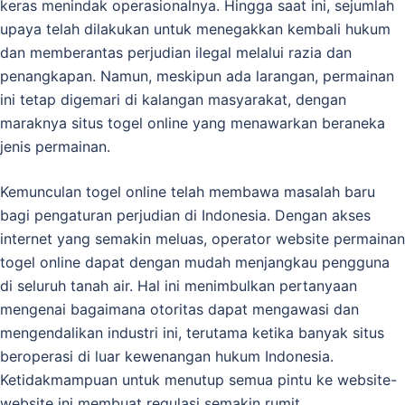
keras menindak operasionalnya. Hingga saat ini, sejumlah
upaya telah dilakukan untuk menegakkan kembali hukum
dan memberantas perjudian ilegal melalui razia dan
penangkapan. Namun, meskipun ada larangan, permainan
ini tetap digemari di kalangan masyarakat, dengan
maraknya situs togel online yang menawarkan beraneka
jenis permainan.
Kemunculan togel online telah membawa masalah baru
bagi pengaturan perjudian di Indonesia. Dengan akses
internet yang semakin meluas, operator website permainan
togel online dapat dengan mudah menjangkau pengguna
di seluruh tanah air. Hal ini menimbulkan pertanyaan
mengenai bagaimana otoritas dapat mengawasi dan
mengendalikan industri ini, terutama ketika banyak situs
beroperasi di luar kewenangan hukum Indonesia.
Ketidakmampuan untuk menutup semua pintu ke website-
website ini membuat regulasi semakin rumit.