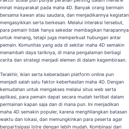
Faktor sosial pun punyai peranan penting dalam menarik
minat masyarakat pada maha 4D. Banyak orang bermain
bersama kawan atau saudara, dan menjadikannya kegiatan
mengasyikkan serta berkesan. Melalui interaksi tersebut,
para pemain tidak hanya sekedar membagikan harapannya
untuk menang, tetapi juga memperkuat hubungan antar
pemain. Komunitas yang ada di sekitar maha 4D semakin
menambah daya tariknya, di mana pengalaman berbagi
cerita dan strategi menjadi elemen di dalam kegembiraan.
Terakhir, iklan serta keberadaan platform online pun
menjadi salah satu faktor keberhasilan maha 4D. Dengan
kemudahan untuk mengakses melalui situs web serta
aplikasi, para pemain dapat secara mudah terlibat dalam
permainan kapan saja dan di mana pun. Ini menjadikan
maha 4D semakin populer, karena menghilangkan batasan
waktu dan lokasi, dan memungkinkan para peserta agar
berpartisipasi lotre dengan lebih mudah. Kombinasi dari