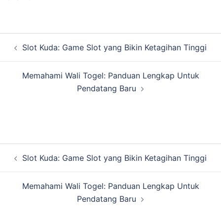
Post
Slot Kuda: Game Slot yang Bikin Ketagihan Tinggi
navigation
Memahami Wali Togel: Panduan Lengkap Untuk
Pendatang Baru
Post
Slot Kuda: Game Slot yang Bikin Ketagihan Tinggi
navigation
Memahami Wali Togel: Panduan Lengkap Untuk
Pendatang Baru