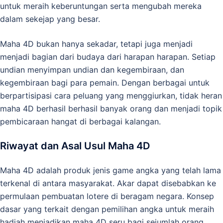
untuk meraih keberuntungan serta mengubah mereka
dalam sekejap yang besar.
Maha 4D bukan hanya sekadar, tetapi juga menjadi
menjadi bagian dari budaya dari harapan harapan. Setiap
undian menyimpan undian dan kegembiraan, dan
kegembiraan bagi para pemain. Dengan berbagai untuk
berpartisipasi cara peluang yang menggiurkan, tidak heran
maha 4D berhasil berhasil banyak orang dan menjadi topik
pembicaraan hangat di berbagai kalangan.
Riwayat dan Asal Usul Maha 4D
Maha 4D adalah produk jenis game angka yang telah lama
terkenal di antara masyarakat. Akar dapat disebabkan ke
permulaan pembuatan lotere di beragam negara. Konsep
dasar yang terkait dengan pemilihan angka untuk meraih
hadiah menjadikan maha 4D seru bagi sejumlah orang.