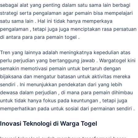
sebagai alat yang penting dalam satu sama lain berbagi
strategi serta pengalaman agar pemain bisa mempelajari
satu sama lain . Hal ini tidak hanya memperkaya
pengalaman , tetapi juga juga menciptakan rasa persatuan
di antara para para pemain togel .
Tren yang lainnya adalah meningkatnya kepedulian atas
perlu perjudian yang bertanggung jawab . Wargatogel kini
semakin memotivasi pemain untuk bertaruh dengan
bijaksana dan mengatur batasan untuk aktivitas mereka
sendiri . Ini menunjukkan pendekatan dari yang lebih
dewasa dalam perjudian , di mana para pemain dihimbau
untuk tidak hanya fokus pada keuntungan , tetapi juga
memperhatikan pada untuk sosial dari permainan sendiri .
Inovasi Teknologi di Warga Togel