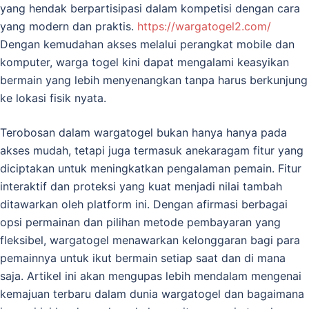
yang hendak berpartisipasi dalam kompetisi dengan cara
yang modern dan praktis.
https://wargatogel2.com/
Dengan kemudahan akses melalui perangkat mobile dan
komputer, warga togel kini dapat mengalami keasyikan
bermain yang lebih menyenangkan tanpa harus berkunjung
ke lokasi fisik nyata.
Terobosan dalam wargatogel bukan hanya hanya pada
akses mudah, tetapi juga termasuk anekaragam fitur yang
diciptakan untuk meningkatkan pengalaman pemain. Fitur
interaktif dan proteksi yang kuat menjadi nilai tambah
ditawarkan oleh platform ini. Dengan afirmasi berbagai
opsi permainan dan pilihan metode pembayaran yang
fleksibel, wargatogel menawarkan kelonggaran bagi para
pemainnya untuk ikut bermain setiap saat dan di mana
saja. Artikel ini akan mengupas lebih mendalam mengenai
kemajuan terbaru dalam dunia wargatogel dan bagaimana