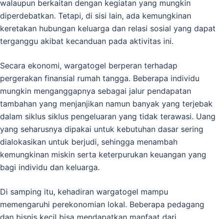
walaupun berkaitan dengan kegiatan yang mungkin
diperdebatkan. Tetapi, di sisi lain, ada kemungkinan
keretakan hubungan keluarga dan relasi sosial yang dapat
terganggu akibat kecanduan pada aktivitas ini.
Secara ekonomi, wargatogel berperan terhadap
pergerakan finansial rumah tangga. Beberapa individu
mungkin menganggapnya sebagai jalur pendapatan
tambahan yang menjanjikan namun banyak yang terjebak
dalam siklus siklus pengeluaran yang tidak terawasi. Uang
yang seharusnya dipakai untuk kebutuhan dasar sering
dialokasikan untuk berjudi, sehingga menambah
kemungkinan miskin serta keterpurukan keuangan yang
bagi individu dan keluarga.
Di samping itu, kehadiran wargatogel mampu
memengaruhi perekonomian lokal. Beberapa pedagang
dan bisnis kecil bisa mendapatkan manfaat dari