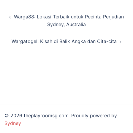
Post
Warga88: Lokasi Terbaik untuk Pecinta Perjudian
navigation
Sydney, Australia
Wargatogel: Kisah di Balik Angka dan Cita-cita
© 2026 theplayroomsg.com. Proudly powered by
Sydney