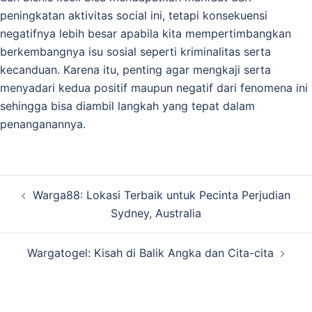
peningkatan aktivitas social ini, tetapi konsekuensi
negatifnya lebih besar apabila kita mempertimbangkan
berkembangnya isu sosial seperti kriminalitas serta
kecanduan. Karena itu, penting agar mengkaji serta
menyadari kedua positif maupun negatif dari fenomena ini
sehingga bisa diambil langkah yang tepat dalam
penanganannya.
Post
Warga88: Lokasi Terbaik untuk Pecinta Perjudian
navigation
Sydney, Australia
Wargatogel: Kisah di Balik Angka dan Cita-cita