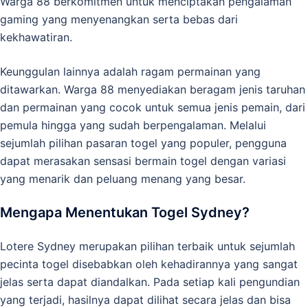
Warga 88 berkomitmen untuk menciptakan pengalaman
gaming yang menyenangkan serta bebas dari
kekhawatiran.
Keunggulan lainnya adalah ragam permainan yang
ditawarkan. Warga 88 menyediakan beragam jenis taruhan
dan permainan yang cocok untuk semua jenis pemain, dari
pemula hingga yang sudah berpengalaman. Melalui
sejumlah pilihan pasaran togel yang populer, pengguna
dapat merasakan sensasi bermain togel dengan variasi
yang menarik dan peluang menang yang besar.
Mengapa Menentukan Togel Sydney?
Lotere Sydney merupakan pilihan terbaik untuk sejumlah
pecinta togel disebabkan oleh kehadirannya yang sangat
jelas serta dapat diandalkan. Pada setiap kali pengundian
yang terjadi, hasilnya dapat dilihat secara jelas dan bisa